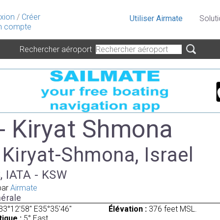
xion
/
Créer
Utiliser Airmate
Solut
 compte
Rechercher aéroport
- Kiryat Shmona
 Kiryat-Shmona, Israel
, IATA - KSW
par
Airmate
érale
33°12'58" E35°35'46"
Élévation :
376 feet MSL.
ique :
5° East