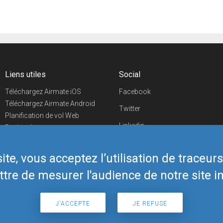
Liens utiles
Social
Téléchargez Airmate iOS
Facebook
Téléchargez Airmate Android
Twitter
Planification de vol Web
Linkedin
Recherche
aéroports/handleurs
YouTube
Evénements aéronautiques
te, vous acceptez l’utilisation de traceur
Telegram
Boutique Airmate
tre de mesurer l'audience de notre site in
J'ACCEPTE
JE REFUSE