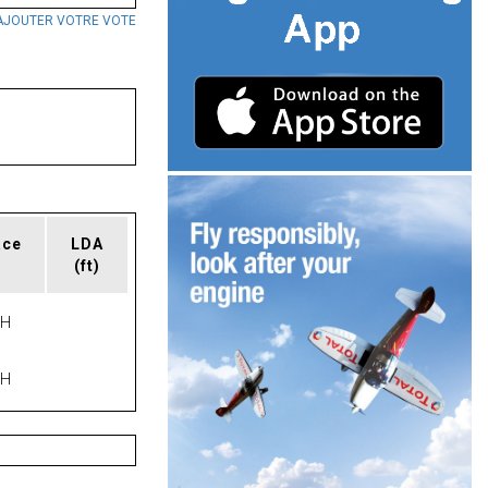
AJOUTER VOTRE VOTE
ace
LDA
(ft)
PH
PH