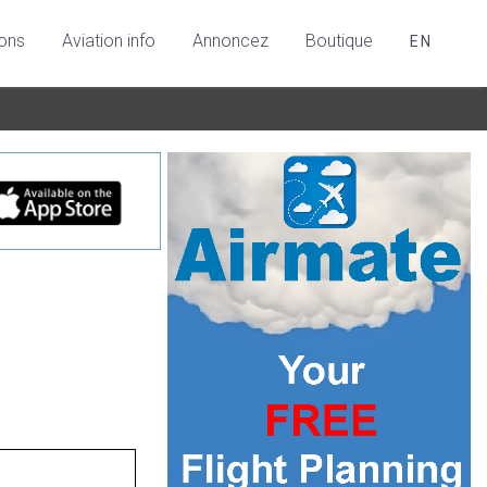
ions
Aviation info
Annoncez
Boutique
EN