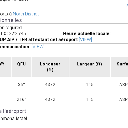
orts à
North District
ionnelles
ion required
UTC:
22:25:46
Heure actuelle locale:
UP AIP / TFR affectant cet aéroport
[VIEW]
ommunication:
[VIEW]
RWY
QFU
Longueur
Largeur
(ft)
Surf
(ft)
36°
4372
115
AS
216°
4372
115
AS
 l'aéroport
Shmona Israel