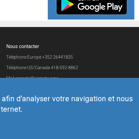
Nous contacter
Téléphone Europe
+352 26441835
Téléphone US/Canada
418-592-8862
Mail
airmate@airmate.aero
(c) Myriel Aviation SA
s afin d'analyser votre navigation et nous
ternet.
Back to top