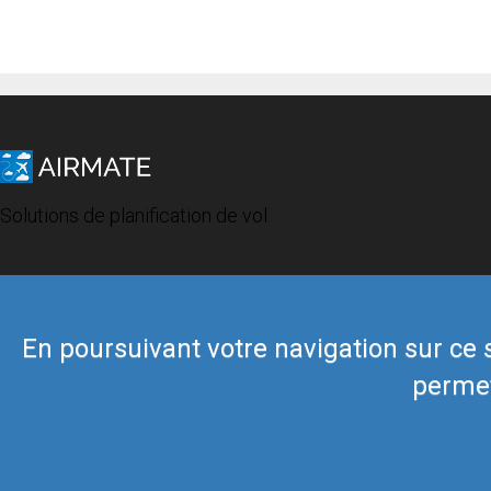
Solutions de planification de vol
En poursuivant votre navigation sur ce si
permet
© 2019 Airmate -
Conditions d'utilisation
-
Vie privée