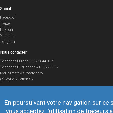
Social
Facebook
Twitter
Linkedin
YouTube
Telegram
Nous contacter
Téléphone Europe
+352 26441835
Téléphone US/Canada
418-592-8862
Mail
airmate@airmate.aero
(c) Myriel Aviation SA
En poursuivant votre navigation sur ce s
© 2019 Airmate -
Conditions d'utilisation
-
Vie privée
Back to top
vous acceptez l’utilisation de traceurs a