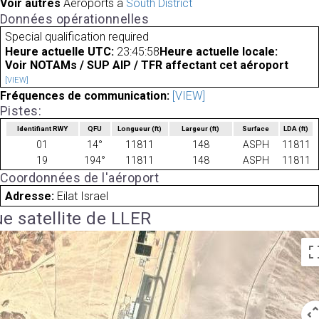
Voir autres
Aéroports à
South District
Données opérationnelles
Special qualification required
Heure actuelle UTC:
23:45:58
Heure actuelle locale:
Voir NOTAMs / SUP AIP / TFR affectant cet aéroport
[VIEW]
Fréquences de communication:
[VIEW]
Pistes:
Identifiant RWY
QFU
Longueur
(ft)
Largeur
(ft)
Surface
LDA
(ft)
01
14°
11811
148
ASPH
11811
19
194°
11811
148
ASPH
11811
Coordonnées de l'aéroport
Adresse:
Eilat Israel
e satellite de LLER