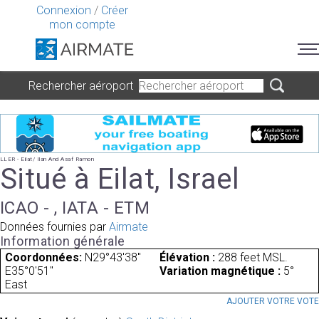
Connexion
/
Créer
mon compte
Rechercher aéroport
LLER - Eilat/ Ilan And Asaf Ramon
Situé à Eilat, Israel
ICAO - , IATA - ETM
Données fournies par
Airmate
Information générale
Coordonnées:
N29°43'38"
Élévation :
288 feet MSL.
E35°0'51"
Variation magnétique :
5°
East
AJOUTER VOTRE VOT