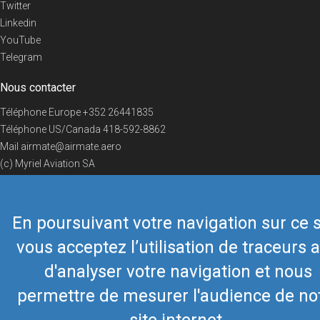
Twitter
Linkedin
YouTube
Telegram
Nous contacter
Téléphone Europe
+352 26441835
Téléphone US/Canada
418-592-8862
Mail
airmate@airmate.aero
(c) Myriel Aviation SA
En poursuivant votre navigation sur ce s
© 2019 Airmate -
Conditions d'utilisation
-
Vie privée
Back to top
vous acceptez l’utilisation de traceurs a
d'analyser votre navigation et nous
permettre de mesurer l'audience de no