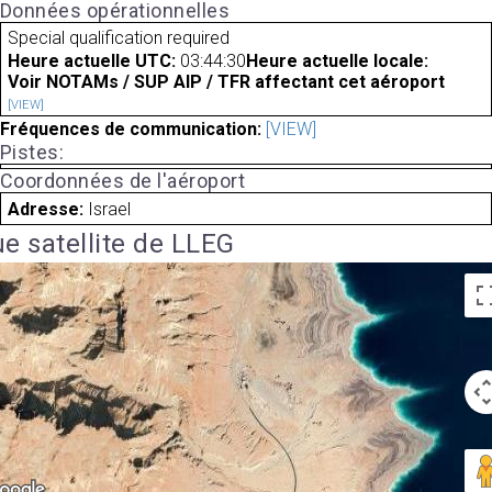
Données opérationnelles
Special qualification required
Heure actuelle UTC:
03:44:30
Heure actuelle locale:
Voir NOTAMs / SUP AIP / TFR affectant cet aéroport
[VIEW]
Fréquences de communication:
[VIEW]
Pistes:
Coordonnées de l'aéroport
Adresse:
Israel
e satellite de LLEG