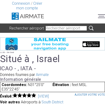
Connexion
/
Créer
mon compte
Rechercher aéroport
LLEG - Ein Gedi
Situé à , Israel
ICAO - , IATA -
Données fournies par
Airmate
Information générale
Coordonnées:
N31°25'0"
Élévation :
feet MSL.
E35°22'45"
AJOUTER VOTRE VOT
Évalué:
[VIEW]
Voir autres
Aéroports à
South District