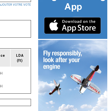
AJOUTER VOTRE VOTE
ace
LDA
(ft)
PH
PH