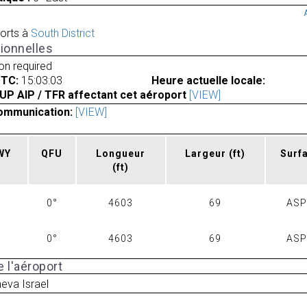
orts à
South District
ionnelles
ion required
UTC:
15:03:03
Heure actuelle locale:
UP AIP / TFR affectant cet aéroport
[VIEW]
ommunication:
[VIEW]
RWY
QFU
Longueur
Largeur
(ft)
Surf
(ft)
0°
4603
69
AS
0°
4603
69
AS
 l'aéroport
eva Israel