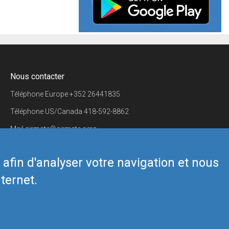
Nous contacter
Téléphone Europe
+352 26441835
Téléphone US/Canada
418-592-8862
Mail
airmate@airmate.aero
(c) Myriel Aviation SA
s afin d'analyser votre navigation et nous
ternet.
Back to top