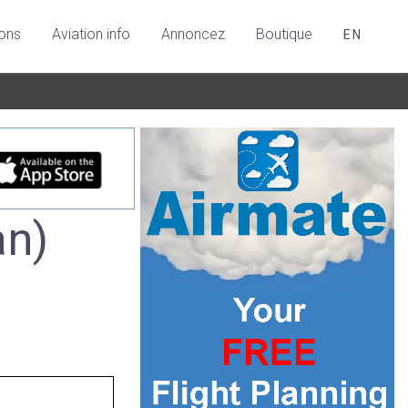
ions
Aviation info
Annoncez
Boutique
EN
an)