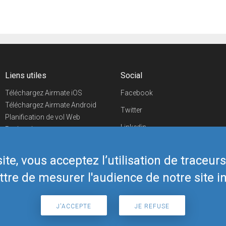
Liens utiles
Social
Téléchargez Airmate iOS
Facebook
Téléchargez Airmate Android
Twitter
Planification de vol Web
Linkedin
Recherche
aéroports/handleurs
YouTube
Evénements aéronautiques
te, vous acceptez l’utilisation de traceur
Telegram
Boutique Airmate
tre de mesurer l'audience de notre site in
J'ACCEPTE
JE REFUSE