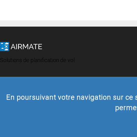
Solutions de planification de vol
En poursuivant votre navigation sur ce si
permet
© 2019 Airmate -
Conditions d'utilisation
-
Vie privée