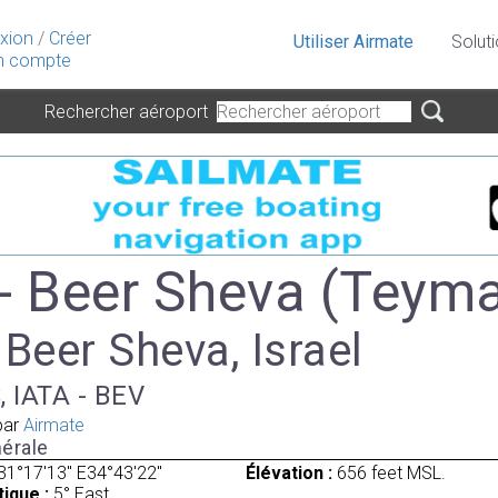
xion
/
Créer
Utiliser Airmate
Solut
 compte
Rechercher aéroport
- Beer Sheva (Teym
 Beer Sheva, Israel
, IATA - BEV
par
Airmate
érale
31°17'13" E34°43'22"
Élévation :
656 feet MSL.
ique :
5° East