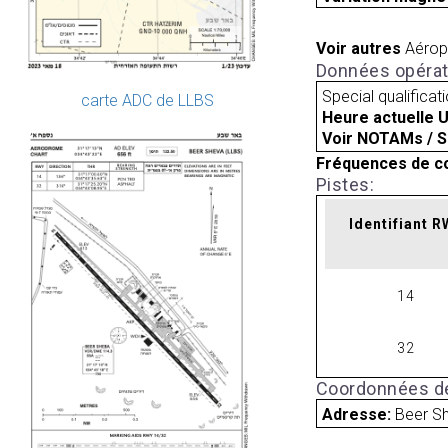
Voir autres
Aérop
Données opérat
Special qualificat
carte ADC de LLBS
Heure actuelle 
Voir NOTAMs / S
Fréquences de c
Pistes:
Identifiant 
14
32
Coordonnées de
Adresse:
Beer Sh