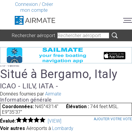
Connexion
/
Créer
mon compte
Rechercher aéroport
LILV - Valbrembo
Situé à Bergamo, Italy
ICAO - LILV, IATA -
Données fournies par
Airmate
Information générale
Coordonnées:
N45°43'14"
Élévation :
744 feet MSL.
E9°35'37"
AJOUTER VOTRE VOT
Évalué:
[VIEW]
Voir autres
Aéroports à
Lombardy