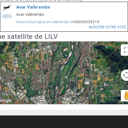
Avar Valbrembo
Avar Valbrembo
WEB
tiziana.booni@avar.valbrembo.it
+39035339219
AJOUTER VOTRE VOTE
e satellite de LILV