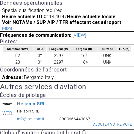
Données opérationnelles
Special qualification required
Heure actuelle UTC:
14:40:47
Heure actuelle locale:
Voir NOTAMs / SUP AIP / TFR affectant cet aéroport
[VIEW]
Fréquences de communication:
[VIEW]
Pistes:
Identifiant RWY
QFU
Longueur
(ft)
Largeur
(ft)
Surface
LDA
(ft)
02
0°
2297
164
UNK
20
0°
2297
164
UNK
Coordonnées de l'aéroport
Adresse:
Bergamo Italy
Autres services d'aviation
Écoles de pilotage
Helispin SRL
Helispin SRL
WEB
info@helispin.it
+3903666443867
AJOUTER VOTRE VOTE
Clubs d'aviation (sans but lucratif)