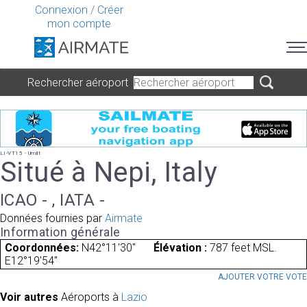
Connexion
/
Créer
mon compte
Rechercher aéroport
LI-VT15 - Umilt
Situé à Nepi, Italy
ICAO - , IATA -
Données fournies par
Airmate
Information générale
Coordonnées:
N42°11'30"
Élévation :
787 feet MSL.
E12°19'54"
AJOUTER VOTRE VOT
Voir autres
Aéroports à
Lazio