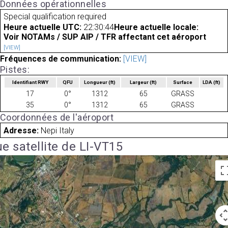
Données opérationnelles
Special qualification required
Heure actuelle UTC:
22:30:44
Heure actuelle locale:
Voir NOTAMs / SUP AIP / TFR affectant cet aéroport
[VIEW]
Fréquences de communication:
[VIEW]
Pistes:
Identifiant RWY
QFU
Longueur
(ft)
Largeur
(ft)
Surface
LDA
(ft)
17
0°
1312
65
GRASS
35
0°
1312
65
GRASS
Coordonnées de l'aéroport
Adresse:
Nepi Italy
e satellite de LI-VT15