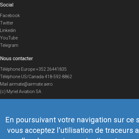
Social
Facebook
Twitter
Linkedin
YouTube
Telegram
Nous contacter
Téléphone Europe
+352 26441835
Téléphone US/Canada
418-592-8862
Mail
airmate@airmate.aero
(c) Myriel Aviation SA
En poursuivant votre navigation sur ce s
© 2019 Airmate -
Conditions d'utilisation
-
Vie privée
Back to top
vous acceptez l’utilisation de traceurs a