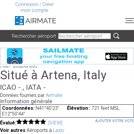
Connexion
/
Créer
mon compte
Rechercher aéroport
LI-RM01 - Aviosuperficie Artena
Situé à Artena, Italy
ICAO - , IATA -
Données fournies par
Airmate
Information générale
Coordonnées:
N41°40'23"
Élévation :
721 feet MSL.
E12°50'44"
AJOUTER VOTRE VOT
Évalué:
[VIEW]
Voir autres
Aéroports à
Lazio