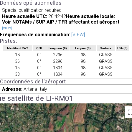
Données opérationnelles
Special qualification required
Heure actuelle UTC:
20:42:42
Heure actuelle locale:
Voir NOTAMs / SUP AIP / TFR affectant cet aéroport
[VIEW]
Fréquences de communication:
[VIEW]
Pistes:
Identifiant RWY
QFU
Longueur
(ft)
Largeur
(ft)
Surface
LDA
(ft)
18
0°
2296
98
GRASS
36
0°
2296
98
GRASS
15
0°
1804
98
GRASS
33
0°
1804
98
GRASS
Coordonnées de l'aéroport
Adresse:
Artena Italy
e satellite de LI-RM01