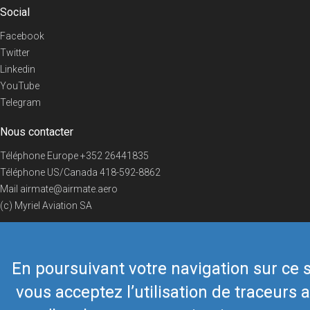
Social
Facebook
Twitter
Linkedin
YouTube
Telegram
Nous contacter
Téléphone Europe
+352 26441835
Téléphone US/Canada
418-592-8862
Mail
airmate@airmate.aero
(c) Myriel Aviation SA
En poursuivant votre navigation sur ce s
© 2019 Airmate -
Conditions d'utilisation
-
Vie privée
Back to top
vous acceptez l’utilisation de traceurs a