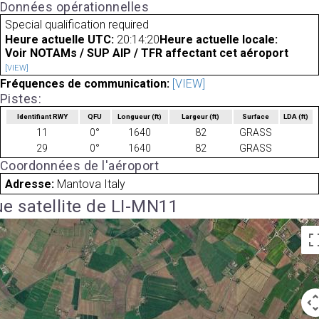
Données opérationnelles
Special qualification required
Heure actuelle UTC:
20:14:20
Heure actuelle locale:
Voir NOTAMs / SUP AIP / TFR affectant cet aéroport
[VIEW]
Fréquences de communication:
[VIEW]
Pistes:
Identifiant RWY
QFU
Longueur
(ft)
Largeur
(ft)
Surface
LDA
(ft)
11
0°
1640
82
GRASS
29
0°
1640
82
GRASS
Coordonnées de l'aéroport
Adresse:
Mantova Italy
e satellite de LI-MN11