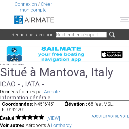
Connexion
/
Créer
mon compte
Rechercher aéroport
LI-MN11 - Curtatone
Situé à Mantova, Italy
ICAO - , IATA -
Données fournies par
Airmate
Information générale
Coordonnées:
N45°6'45"
Élévation :
68 feet MSL.
E10°42'20"
AJOUTER VOTRE VOT
Évalué:
[VIEW]
Voir autres
Aéroports à
Lombardy