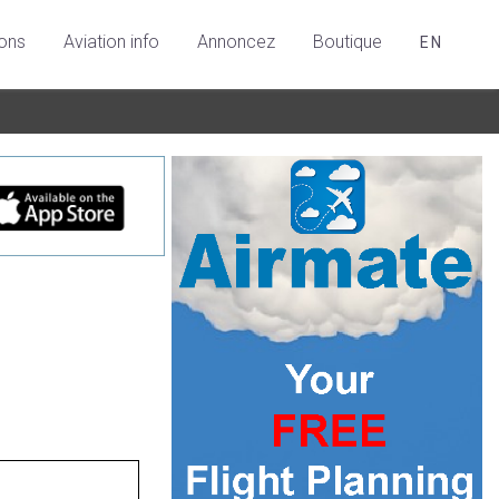
ions
Aviation info
Annoncez
Boutique
EN