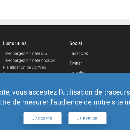
Liens utiles
Social
Téléchargez Airmate iOS
Facebook
Téléchargez Airmate Android
Twitter
Planification de vol Web
Linkedin
Recherche
aéroports/handleurs
YouTube
Evénements aéronautiques
te, vous acceptez l’utilisation de traceur
Telegram
Boutique Airmate
tre de mesurer l'audience de notre site in
J'ACCEPTE
JE REFUSE