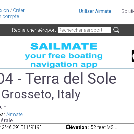
xion
/
Créer
Utiliser Airmate
Solut
 compte
Rechercher aéroport
4 - Terra del Sole
 Grosseto, Italy
A -
par
Airmate
érale
42°46'29" E11°9'19"
Élévation :
52 feet MSL.