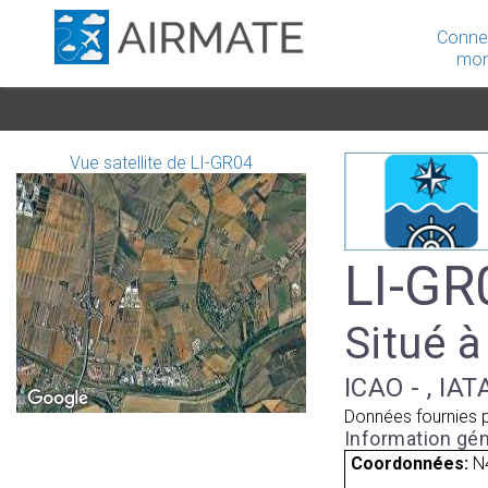
Conne
mon
Vue satellite de LI-GR04
LI-GR0
Situé à
ICAO - , IAT
Données fournies 
Information gén
Coordonnées:
N