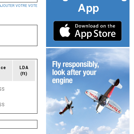
AJOUTER VOTRE VOTE
ace
LDA
(ft)
SS
SS