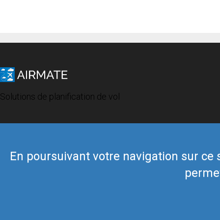
Solutions de planification de vol
En poursuivant votre navigation sur ce si
permet
© 2019 Airmate -
Conditions d'utilisation
-
Vie privée