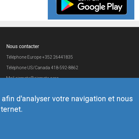
Nous contacter
Téléphone Europe
+352 26441835
Téléphone US/Canada
418-592-8862
Mail
airmate@airmate.aero
(c) Myriel Aviation SA
s afin d'analyser votre navigation et nous
ternet.
Back to top