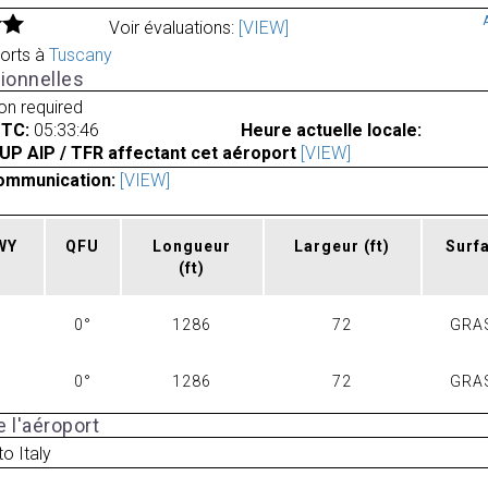
Voir évaluations:
[VIEW]
orts à
Tuscany
ionnelles
ion required
UTC:
05:33:46
Heure actuelle locale:
UP AIP / TFR affectant cet aéroport
[VIEW]
ommunication:
[VIEW]
RWY
QFU
Longueur
Largeur
(ft)
Surf
(ft)
0°
1286
72
GRA
0°
1286
72
GRA
 l'aéroport
o Italy