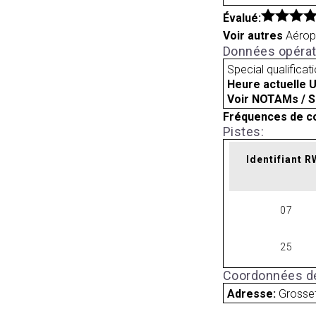
Évalué:
Voir autres
Aérop
Données opérat
Special qualificat
Heure actuelle 
Voir NOTAMs / S
Fréquences de c
Pistes:
Identifiant 
07
25
Coordonnées de
Adresse:
Grosset