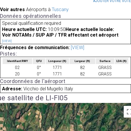
AJOUTER VOTRE VOT
Voir autres
Aéroports à
Tuscany
Données opérationnelles
Special qualification required
Heure actuelle UTC:
10:09:50
Heure actuelle locale:
Voir NOTAMs / SUP AIP / TFR affectant cet aéroport
[VIEW]
Fréquences de communication:
[VIEW]
Pistes:
Identifiant RWY
QFU
Longueur
(ft)
Largeur
(ft)
Surface
LDA
(ft)
02
0°
1771
82
GRASS
20
0°
1771
82
GRASS
Coordonnées de l'aéroport
Adresse:
Vicchio del Mugello Italy
e satellite de LI-FI05