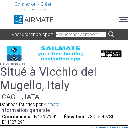
Connexion
/
Créer
mon compte
Rechercher aéroport
LI-FI05 - Renzo Storai
Situé à Vicchio del
Mugello, Italy
ICAO - , IATA -
Données fournies par
Airmate
Information générale
Coordonnées:
N43°57'54"
Élévation :
780 feet MSL.
E11°27'29"