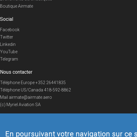
Boutique Airmate
Social
Facebook
Twitter
Linkedin
YouTube
Telegram
Nous contacter
Téléphone Europe
+352 26441835
Téléphone US/Canada
418-592-8862
Mail
airmate@airmate.aero
(c) Myriel Aviation SA
En poursuivant votre navigation sur ce s
© 2019 Airmate -
Conditions d'utilisation
-
Vie privée
Back to top