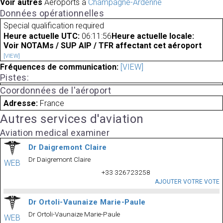
Voir autres
Aéroports à
Champagne-Ardenne
Données opérationnelles
Special qualification required
Heure actuelle UTC:
06:11:56
Heure actuelle locale:
Voir NOTAMs / SUP AIP / TFR affectant cet aéroport
[VIEW]
Fréquences de communication:
[VIEW]
Pistes:
Coordonnées de l'aéroport
Adresse:
France
Autres services d'aviation
Aviation medical examiner
Dr Daigremont Claire
Dr Daigremont Claire
WEB
+33 326723258
AJOUTER VOTRE VOTE
Dr Ortoli-Vaunaize Marie-Paule
Dr Ortoli-Vaunaize Marie-Paule
WEB