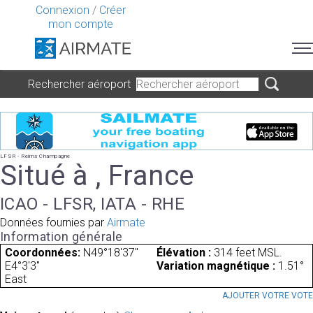
Connexion
/
Créer
mon compte
Rechercher aéroport
LFSR - Reims Champagne
Situé à , France
ICAO - LFSR, IATA - RHE
Données fournies par
Airmate
Information générale
Coordonnées:
N49°18'37"
Élévation :
314 feet MSL.
E4°3'3"
Variation magnétique :
1.51°
East
AJOUTER VOTRE VOT