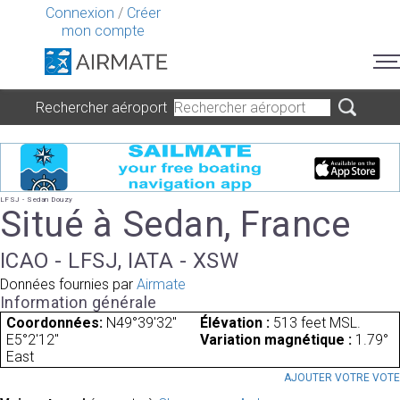
Connexion
/
Créer
mon compte
Rechercher aéroport
LFSJ - Sedan Douzy
Situé à Sedan, France
ICAO - LFSJ, IATA - XSW
Données fournies par
Airmate
Information générale
Coordonnées:
N49°39'32"
Élévation :
513 feet MSL.
E5°2'12"
Variation magnétique :
1.79°
East
AJOUTER VOTRE VOT