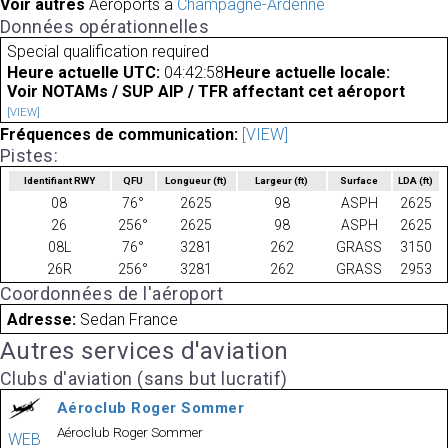
Voir autres
Aéroports à
Champagne-Ardenne
Données opérationnelles
Special qualification required
Heure actuelle UTC:
04:42:58
Heure actuelle locale:
Voir NOTAMs / SUP AIP / TFR affectant cet aéroport
[VIEW]
Fréquences de communication:
[VIEW]
Pistes:
Identifiant RWY
QFU
Longueur
(ft)
Largeur
(ft)
Surface
LDA
(ft)
08
76°
2625
98
ASPH
2625
26
256°
2625
98
ASPH
2625
08L
76°
3281
262
GRASS
3150
26R
256°
3281
262
GRASS
2953
Coordonnées de l'aéroport
Adresse:
Sedan France
Autres services d'aviation
Clubs d'aviation (sans but lucratif)
Aéroclub Roger Sommer
Aéroclub Roger Sommer
WEB