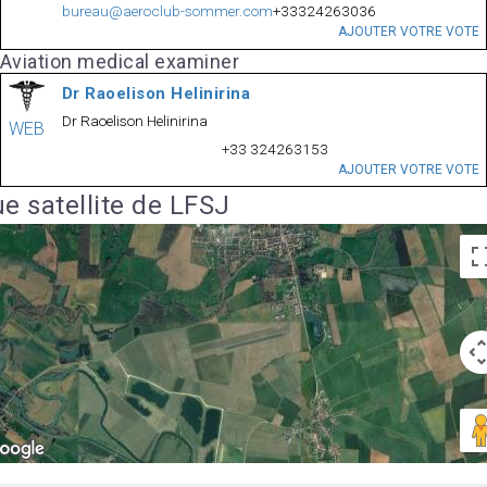
bureau@aeroclub-sommer.com
+33324263036
AJOUTER VOTRE VOTE
Aviation medical examiner
Dr Raoelison Helinirina
Dr Raoelison Helinirina
WEB
+33 324263153
AJOUTER VOTRE VOTE
e satellite de LFSJ