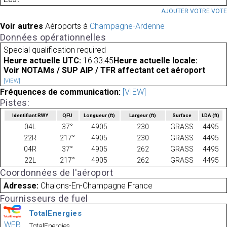
AJOUTER VOTRE VOT
Voir autres
Aéroports à
Champagne-Ardenne
Données opérationnelles
Special qualification required
Heure actuelle UTC:
16:33:45
Heure actuelle locale:
Voir NOTAMs / SUP AIP / TFR affectant cet aéroport
[VIEW]
Fréquences de communication:
[VIEW]
Pistes:
Identifiant RWY
QFU
Longueur
(ft)
Largeur
(ft)
Surface
LDA
(ft)
04L
37°
4905
230
GRASS
4495
22R
217°
4905
230
GRASS
4495
04R
37°
4905
262
GRASS
4495
22L
217°
4905
262
GRASS
4495
Coordonnées de l'aéroport
Adresse:
Chalons-En-Champagne France
Fournisseurs de fuel
TotalEnergies
WEB
TotalEnergies