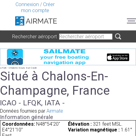
Connexion
/
Créer
mon compte
Rechercher aéroport
LFQK - Chalons Ecury Sur Coole
Situé à Chalons-En-
Champagne, France
ICAO - LFQK, IATA -
Données fournies par
Airmate
Information générale
Coordonnées:
N48°54'20"
Élévation :
321 feet MSL.
E4°21'10"
Variation magnétique :
1.61°
East