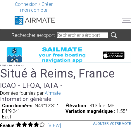
Connexion
/
Créer
mon compte
Rechercher aéroport
LFQA - Reims Prunay
Situé à Reims, France
ICAO - LFQA, IATA -
Données fournies par
Airmate
Information générale
Coordonnées:
N49°12'31"
Élévation :
313 feet MSL.
E4°9'24"
Variation magnétique :
1.55°
East
AJOUTER VOTRE VOT
Évalué:
[VIEW]