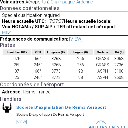
Voir autres
Aéroports à
Champagne-Ardenne
Données opérationnelles
Special qualification required
Heure actuelle UTC:
17:37:37
Heure actuelle locale:
Voir NOTAMs / SUP AIP / TFR affectant cet aéroport
[VIEW]
Fréquences de communication:
[VIEW]
Pistes:
Identifiant RWY
QFU
Longueur
(ft)
Largeur
(ft)
Surface
LDA
(ft)
07R
66°
3268
256
GRASS
3068
25L
246°
3268
256
GRASS
2736
07
66°
3773
98
ASPH
3100
25
246°
3773
98
ASPH
2608
Coordonnées de l'aéroport
Adresse:
Reims France
Handlers
Societe D'exploitation De Reims Aeroport
Societe D'exploitation De Reims Aeroport
[VIEW]
[VIEW]
AJOUTER VOTRE VOTE