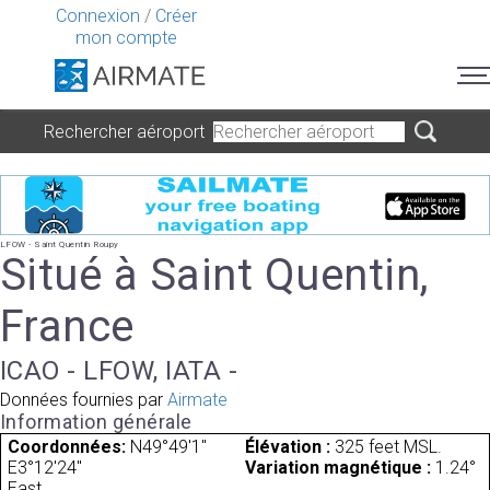
Connexion
/
Créer
mon compte
Rechercher aéroport
LFOW - Saint Quentin Roupy
Situé à Saint Quentin,
France
ICAO - LFOW, IATA -
Données fournies par
Airmate
Information générale
Coordonnées:
N49°49'1"
Élévation :
325 feet MSL.
E3°12'24"
Variation magnétique :
1.24°
East