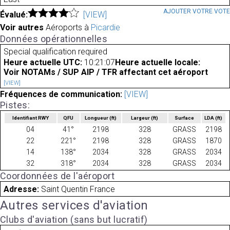
AJOUTER VOTRE VOT
Évalué:
[VIEW]
Voir autres
Aéroports à
Picardie
Données opérationnelles
Special qualification required
Heure actuelle UTC:
10:21:07
Heure actuelle locale:
Voir NOTAMs / SUP AIP / TFR affectant cet aéroport
[VIEW]
Fréquences de communication:
[VIEW]
Pistes:
Identifiant RWY
QFU
Longueur
(ft)
Largeur
(ft)
Surface
LDA
(ft)
04
41°
2198
328
GRASS
2198
22
221°
2198
328
GRASS
1870
14
138°
2034
328
GRASS
2034
32
318°
2034
328
GRASS
2034
Coordonnées de l'aéroport
Adresse:
Saint Quentin France
Autres services d'aviation
Clubs d'aviation (sans but lucratif)