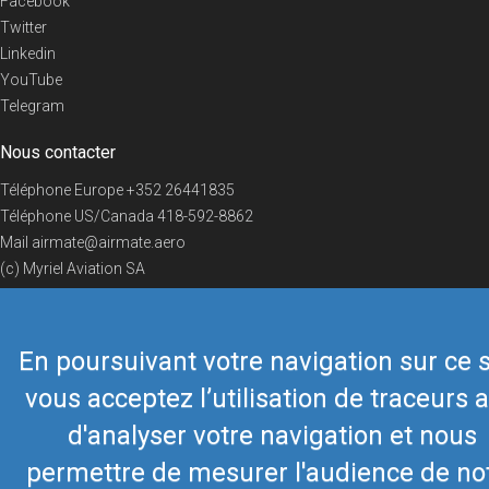
Facebook
Twitter
Linkedin
YouTube
Telegram
Nous contacter
Téléphone Europe
+352 26441835
Téléphone US/Canada
418-592-8862
Mail
airmate@airmate.aero
(c) Myriel Aviation SA
En poursuivant votre navigation sur ce s
© 2019 Airmate -
Conditions d'utilisation
-
Vie privée
Back to top
vous acceptez l’utilisation de traceurs a
d'analyser votre navigation et nous
permettre de mesurer l'audience de no