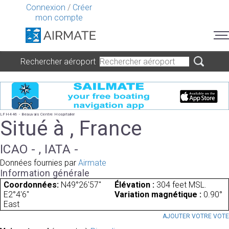
Connexion
/
Créer
mon compte
Rechercher aéroport
LFH446 - Beauvais Centre Hospitalier
Situé à , France
ICAO - , IATA -
Données fournies par
Airmate
Information générale
Coordonnées:
N49°26'57"
Élévation :
304 feet MSL.
E2°4'6"
Variation magnétique :
0.90°
East
AJOUTER VOTRE VOT