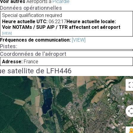
Voir autres
Aéroports à
Picardie
Données opérationnelles
Special qualification required
Heure actuelle UTC:
06:22:17
Heure actuelle locale:
Voir NOTAMs / SUP AIP / TFR affectant cet aéroport
[VIEW]
Fréquences de communication:
[VIEW]
Pistes:
Coordonnées de l'aéroport
Adresse:
France
e satellite de LFH446