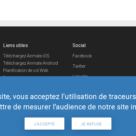
Liens utiles
Social
Téléchargez Airmate iOS
Facebook
Téléchargez Airmate Android
Twitter
Planification de vol Web
Linkedin
Recherche
aéroports/handleurs
YouTube
Evénements aéronautiques
te, vous acceptez l’utilisation de traceur
Telegram
Boutique Airmate
tre de mesurer l'audience de notre site in
J'ACCEPTE
JE REFUSE