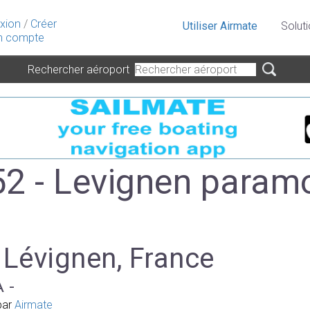
xion
/
Créer
Utiliser Airmate
Solut
 compte
Rechercher aéroport
2 - Levignen param
 Lévignen, France
A -
par
Airmate