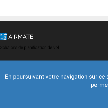
Solutions de planification de vol
En poursuivant votre navigation sur ce si
permet
© 2019 Airmate -
Conditions d'utilisation
-
Vie privée