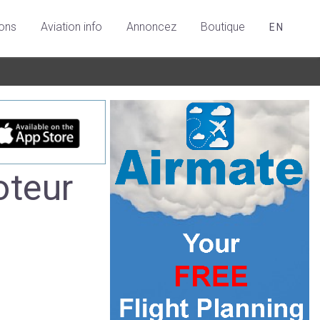
ions
Aviation info
Annoncez
Boutique
EN
oteur