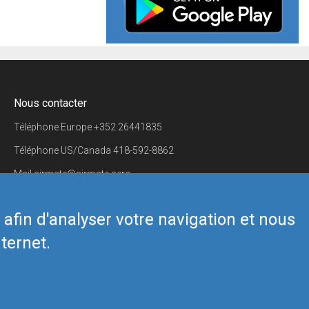
Nous contacter
Téléphone Europe
+352 26441835
Téléphone US/Canada
418-592-8862
Mail
airmate@airmate.aero
(c) Myriel Aviation SA
s afin d'analyser votre navigation et nous
ternet.
Back to top