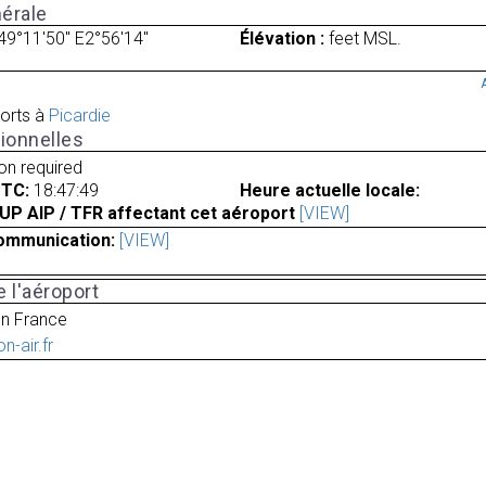
érale
49°11'50" E2°56'14"
Élévation :
feet MSL.
orts à
Picardie
ionnelles
ion required
UTC:
18:47:49
Heure actuelle locale:
UP AIP / TFR affectant cet aéroport
[VIEW]
ommunication:
[VIEW]
 l'aéroport
en France
n-air.fr