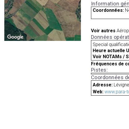
Information gén
Coordonnées:
N
Voir autres
Aérop
Données opérat
Special qualificat
Heure actuelle 
Voir NOTAMs / S
Fréquences de c
Pistes:
Coordonnées de
Adresse:
Lévign
Web:
www.para-to