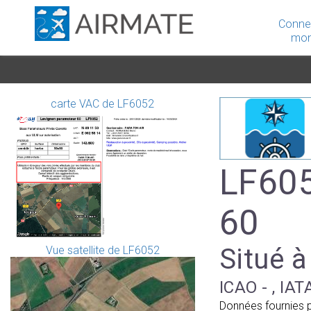
Conne
mon
carte VAC de LF6052
LF605
60
Situé à
Vue satellite de LF6052
ICAO - , IAT
Données fournies 