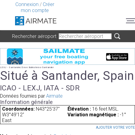
Connexion
/
Créer
mon compte
Rechercher aéroport
LEXJ - Santander/Seve Ballesteros-Santander
Situé à Santander, Spain
ICAO - LEXJ, IATA - SDR
Données fournies par
Airmate
Information générale
Coordonnées:
N43°25'37"
Élévation :
16 feet MSL.
W3°49'12"
Variation magnétique :
-1°
East
AJOUTER VOTRE VOT