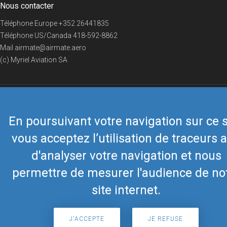
Nous contacter
Téléphone Europe
+352 26441835
Téléphone US/Canada
418-592-8862
Mail
airmate@airmate.aero
(c) Myriel Aviation SA
© 2019 Airmate -
Conditions d'utilisation
-
Vie privée
Back to top
En poursuivant votre navigation sur ce s
vous acceptez l’utilisation de traceurs a
d'analyser votre navigation et nous
permettre de mesurer l'audience de no
site internet.
J'ACCEPTE
JE REFUSE