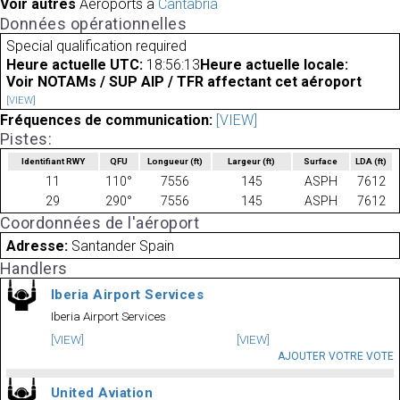
Voir autres
Aéroports à
Cantabria
Données opérationnelles
Special qualification required
Heure actuelle UTC:
18:56:13
Heure actuelle locale:
Voir NOTAMs / SUP AIP / TFR affectant cet aéroport
[VIEW]
Fréquences de communication:
[VIEW]
Pistes:
Identifiant RWY
QFU
Longueur
(ft)
Largeur
(ft)
Surface
LDA
(ft)
11
110°
7556
145
ASPH
7612
29
290°
7556
145
ASPH
7612
Coordonnées de l'aéroport
Adresse:
Santander Spain
Handlers
Iberia Airport Services
Iberia Airport Services
[VIEW]
[VIEW]
AJOUTER VOTRE VOTE
United Aviation