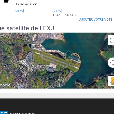
United Aviation
[VIEW]
[VIEW]
+34609549317
AJOUTER VOTRE VOTE
e satellite de LEXJ