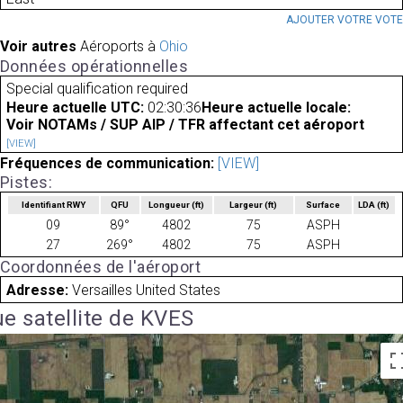
AJOUTER VOTRE VOT
Voir autres
Aéroports à
Ohio
Données opérationnelles
Special qualification required
Heure actuelle UTC:
02:30:36
Heure actuelle locale:
Voir NOTAMs / SUP AIP / TFR affectant cet aéroport
[VIEW]
Fréquences de communication:
[VIEW]
Pistes:
Identifiant RWY
QFU
Longueur
(ft)
Largeur
(ft)
Surface
LDA
(ft)
09
89°
4802
75
ASPH
27
269°
4802
75
ASPH
Coordonnées de l'aéroport
Adresse:
Versailles United States
e satellite de KVES