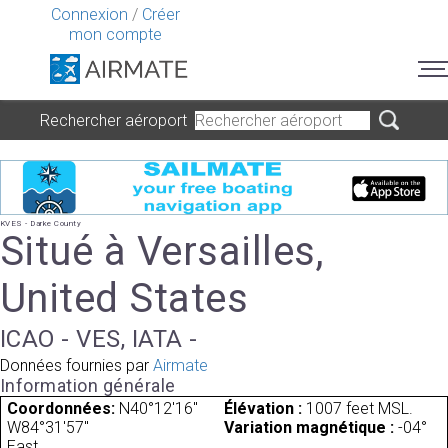
Connexion
/
Créer
mon compte
Rechercher aéroport
KVES - Darke County
Situé à Versailles,
United States
ICAO - VES, IATA -
Données fournies par
Airmate
Information générale
Coordonnées:
N40°12'16"
Élévation :
1007 feet MSL.
W84°31'57"
Variation magnétique :
-04°
East