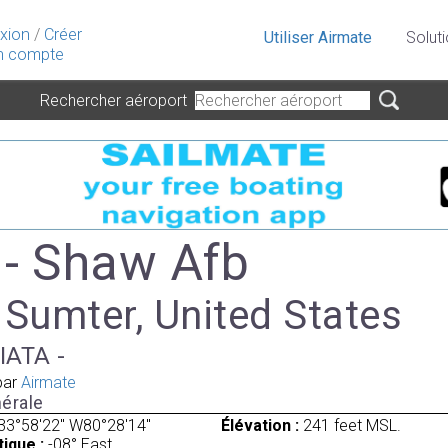
xion
/
Créer
Utiliser Airmate
Solut
 compte
Rechercher aéroport
- Shaw Afb
 Sumter, United States
IATA -
par
Airmate
érale
33°58'22" W80°28'14"
Élévation :
241 feet MSL.
ique :
-08° East