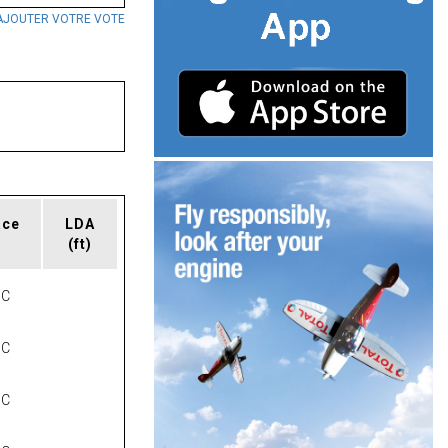
AJOUTER VOTRE VOTE
ace
LDA
(ft)
NC
NC
NC