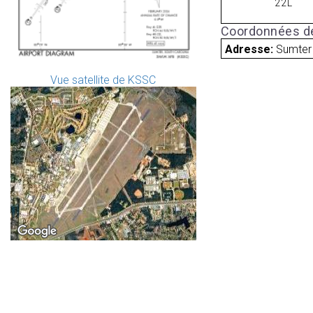
22L
Coordonnées de
Adresse:
Sumter 
Vue satellite de KSSC