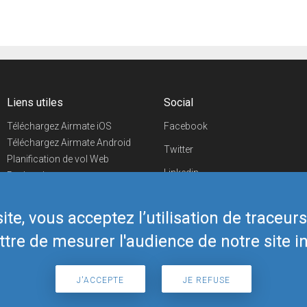
Liens utiles
Social
Téléchargez Airmate iOS
Facebook
Téléchargez Airmate Android
Twitter
Planification de vol Web
Linkedin
Recherche
aéroports/handleurs
YouTube
Evénements aéronautiques
te, vous acceptez l’utilisation de traceur
Telegram
Boutique Airmate
tre de mesurer l'audience de notre site in
J'ACCEPTE
JE REFUSE