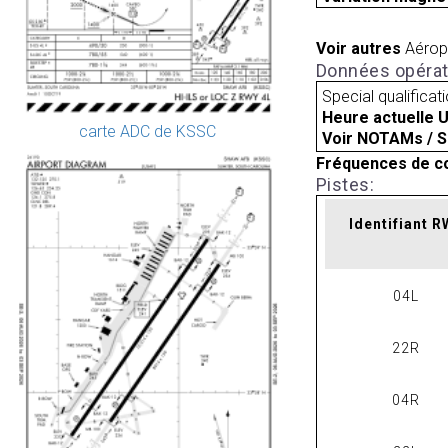
Voir autres
Aérop
Données opérat
Special qualificat
Heure actuelle 
carte ADC de KSSC
Voir NOTAMs / S
Fréquences de c
Pistes:
Identifiant 
04L
22R
04R