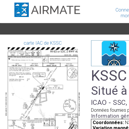
Conne
mon
carte IAC de KSSC
KSSC 
Situé à
ICAO - SSC, 
Données fournies 
Information gén
Coordonnées:
N
Variation magnét