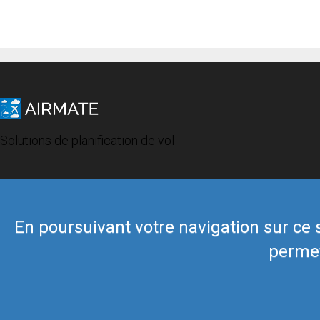
Solutions de planification de vol
En poursuivant votre navigation sur ce si
permet
© 2019 Airmate -
Conditions d'utilisation
-
Vie privée