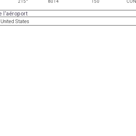
215°
8014
150
CO
 l'aéroport
United States