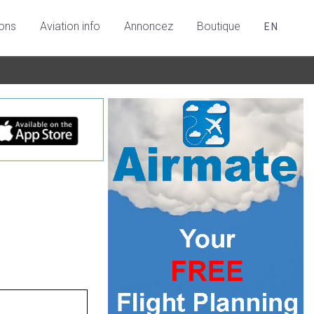
ions
Aviation info
Annoncez
Boutique
EN