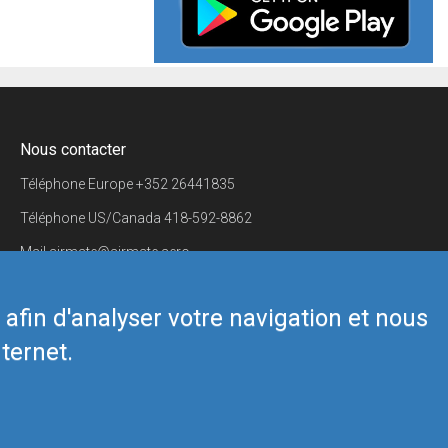
Nous contacter
Téléphone Europe
+352 26441835
Téléphone US/Canada
418-592-8862
Mail
airmate@airmate.aero
(c) Myriel Aviation SA
s afin d'analyser votre navigation et nous
ternet.
Back to top