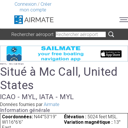
Connexion
/
Créer
mon compte
Rechercher aéroport
KMYL - Mc Call Muni
Situé à Mc Call, United
States
ICAO - MYL, IATA - MYL
Données fournies par
Airmate
Information générale
Coordonnées:
N44°53'19"
Élévation :
5024 feet MSL.
W116°6'6"
Variation magnétique :
13°
East