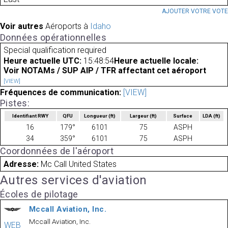
AJOUTER VOTRE VOT
Voir autres
Aéroports à
Idaho
Données opérationnelles
Special qualification required
Heure actuelle UTC:
15:48:54
Heure actuelle locale:
Voir NOTAMs / SUP AIP / TFR affectant cet aéroport
[VIEW]
Fréquences de communication:
[VIEW]
Pistes:
Identifiant RWY
QFU
Longueur
(ft)
Largeur
(ft)
Surface
LDA
(ft)
16
179°
6101
75
ASPH
34
359°
6101
75
ASPH
Coordonnées de l'aéroport
Adresse:
Mc Call United States
Autres services d'aviation
Écoles de pilotage
Mccall Aviation, Inc.
Mccall Aviation, Inc.
WEB