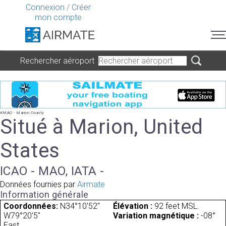
Connexion
/
Créer
mon compte
Rechercher aéroport
KMAO - Marion County
Situé à Marion, United
States
ICAO - MAO, IATA -
Données fournies par
Airmate
Information générale
Coordonnées:
N34°10'52"
Élévation :
92 feet MSL.
W79°20'5"
Variation magnétique :
-08°
East