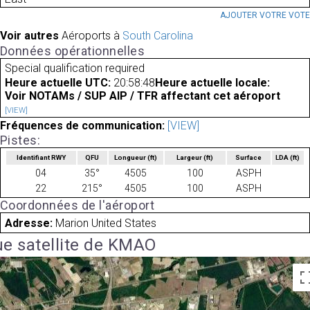
AJOUTER VOTRE VOT
Voir autres
Aéroports à
South Carolina
Données opérationnelles
Special qualification required
Heure actuelle UTC:
20:58:48
Heure actuelle locale:
Voir NOTAMs / SUP AIP / TFR affectant cet aéroport
[VIEW]
Fréquences de communication:
[VIEW]
Pistes:
Identifiant RWY
QFU
Longueur
(ft)
Largeur
(ft)
Surface
LDA
(ft)
04
35°
4505
100
ASPH
22
215°
4505
100
ASPH
Coordonnées de l'aéroport
Adresse:
Marion United States
e satellite de KMAO