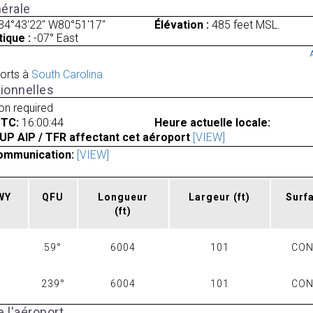
érale
34°43'22" W80°51'17"
Élévation :
485 feet MSL.
ique :
-07° East
orts à
South Carolina
ionnelles
ion required
UTC:
16:00:44
Heure actuelle locale:
UP AIP / TFR affectant cet aéroport
[VIEW]
ommunication:
[VIEW]
RWY
QFU
Longueur
Largeur
(ft)
Surf
(ft)
59°
6004
101
CO
239°
6004
101
CO
 l'aéroport