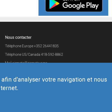
Nous contacter
Téléphone Europe
+352 26441835
Téléphone US/Canada
418-592-8862
Mail
airmate@airmate.aero
(c) Myriel Aviation SA
s afin d'analyser votre navigation et nous
ternet.
Back to top