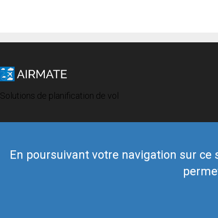
Solutions de planification de vol
En poursuivant votre navigation sur ce si
permet
© 2019 Airmate -
Conditions d'utilisation
-
Vie privée