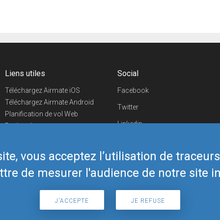
Liens utiles
Social
Téléchargez Airmate iOS
Facebook
Téléchargez Airmate Android
Twitter
Planification de vol Web
Linkedin
Recherche
aéroports/handleurs
YouTube
Evénements aéronautiques
te, vous acceptez l’utilisation de traceur
Telegram
Boutique Airmate
tre de mesurer l'audience de notre site in
J'ACCEPTE
JE REFUSE