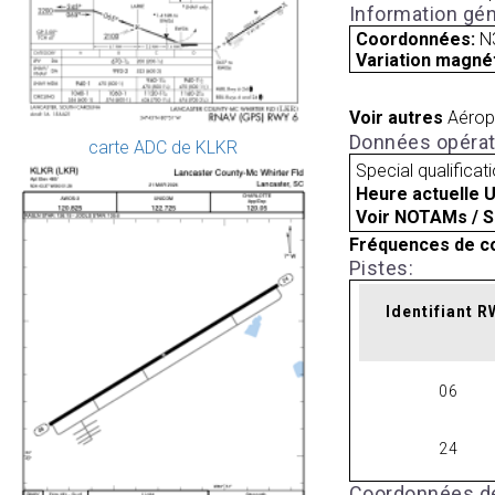
Information gén
Coordonnées:
N
Variation magnét
Voir autres
Aérop
Données opérat
carte ADC de KLKR
Special qualificat
Heure actuelle 
Voir NOTAMs / S
Fréquences de c
Pistes:
Identifiant 
06
24
Coordonnées de