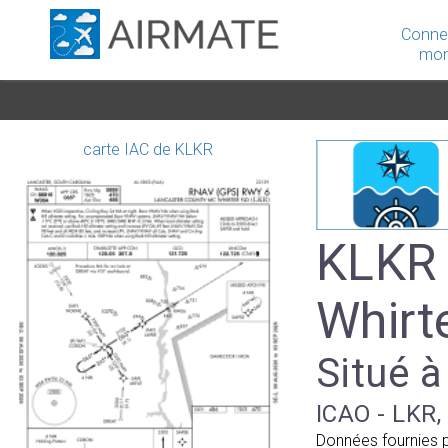
Conne
mon
carte IAC de KLKR
KLKR 
Whirt
Situé à
ICAO - LKR, 
Données fournies 