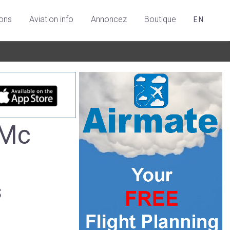
ions
Aviation info
Annoncez
Boutique
EN
-Mc
s