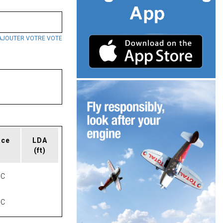
AJOUTER VOTRE VOTE
ace
LDA
(ft)
NC
NC