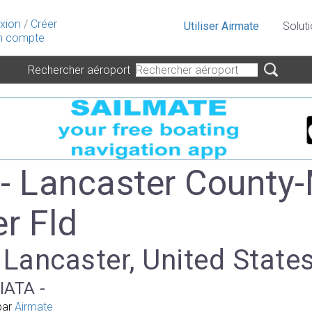
xion
/
Créer
Utiliser Airmate
Solut
 compte
Rechercher aéroport
- Lancaster County
er Fld
 Lancaster, United State
IATA -
par
Airmate