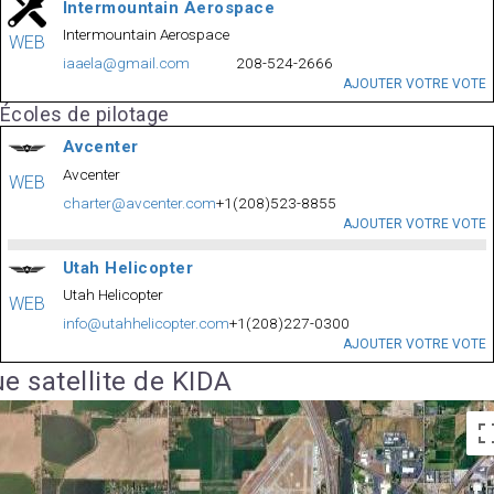
Intermountain Aerospace
Intermountain Aerospace
WEB
iaaela@gmail.com
208-524-2666
AJOUTER VOTRE VOTE
Écoles de pilotage
Avcenter
Avcenter
WEB
charter@avcenter.com
+1(208)523-8855
AJOUTER VOTRE VOTE
Utah Helicopter
Utah Helicopter
WEB
info@utahhelicopter.com
+1(208)227-0300
AJOUTER VOTRE VOTE
e satellite de KIDA