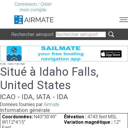
Connexion
/
Créer
mon compte
Rechercher aéroport
KIDA - Idaho Falls Rgnl
Situé à Idaho Falls,
United States
ICAO - IDA, IATA - IDA
Données fournies par
Airmate
Information générale
Coordonnées:
N43°30'49"
Élévation :
4743 feet MSL.
W112°4'15"
Variation magnétique :
12°
East