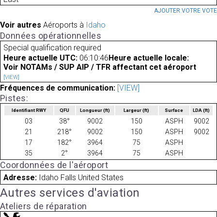
AJOUTER VOTRE VOT
Voir autres
Aéroports à
Idaho
Données opérationnelles
Special qualification required
Heure actuelle UTC:
06:10:46
Heure actuelle locale:
Voir NOTAMs / SUP AIP / TFR affectant cet aéroport
[VIEW]
Fréquences de communication:
[VIEW]
Pistes:
Identifiant RWY
QFU
Longueur
(ft)
Largeur
(ft)
Surface
LDA
(ft)
03
38°
9002
150
ASPH
9002
21
218°
9002
150
ASPH
9002
17
182°
3964
75
ASPH
35
2°
3964
75
ASPH
Coordonnées de l'aéroport
Adresse:
Idaho Falls United States
Autres services d'aviation
Ateliers de réparation