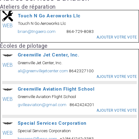
Ateliers de réparation
Touch N Go Aeroworks Llc
Touch N Go Aeroworks Llc
WEB
brian@tngaero.com
864-729-8083
AJOUTER VOTRE VOTE
Écoles de pilotage
Greenville Jet Center, Inc.
Greenville Jet Center, Inc.
WEB
ali@greenvillejetcenter.com
8642327100
AJOUTER VOTRE VOTE
Greenville Aviation Flight School
Greenville Aviation Flight School
WEB
gvilleaviation@gmail.com
8642424201
AJOUTER VOTRE VOTE
Special Services Corporation
Special Services Corporation
WEB
bsearss@flyssc.com
+1(864)242-3383