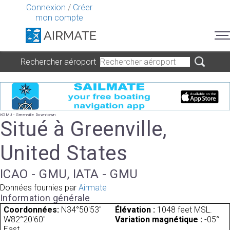
Connexion
/
Créer
mon compte
Rechercher aéroport
KGMU - Greenville Downtown
Situé à Greenville,
United States
ICAO - GMU, IATA - GMU
Données fournies par
Airmate
Information générale
Coordonnées:
N34°50'53"
Élévation :
1048 feet MSL.
W82°20'60"
Variation magnétique :
-05°
East