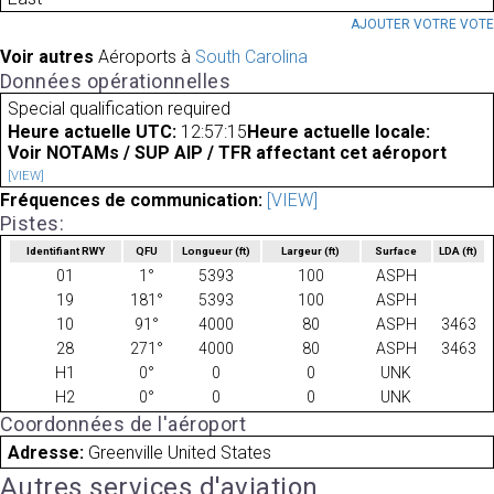
AJOUTER VOTRE VOT
Voir autres
Aéroports à
South Carolina
Données opérationnelles
Special qualification required
Heure actuelle UTC:
12:57:15
Heure actuelle locale:
Voir NOTAMs / SUP AIP / TFR affectant cet aéroport
[VIEW]
Fréquences de communication:
[VIEW]
Pistes:
Identifiant RWY
QFU
Longueur
(ft)
Largeur
(ft)
Surface
LDA
(ft)
01
1°
5393
100
ASPH
19
181°
5393
100
ASPH
10
91°
4000
80
ASPH
3463
28
271°
4000
80
ASPH
3463
H1
0°
0
0
UNK
H2
0°
0
0
UNK
Coordonnées de l'aéroport
Adresse:
Greenville United States
Autres services d'aviation