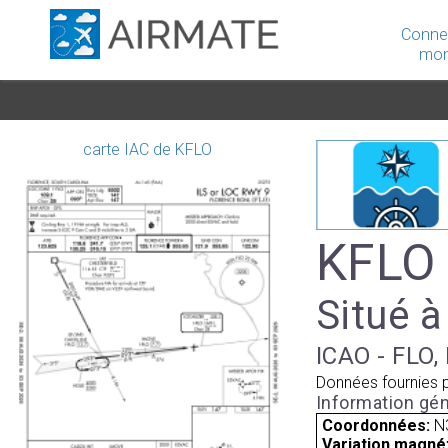
Conne
mon
carte IAC de KFLO
KFLO 
Situé à
ICAO - FLO,
Données fournies 
Information gén
Coordonnées:
N
Variation magnét