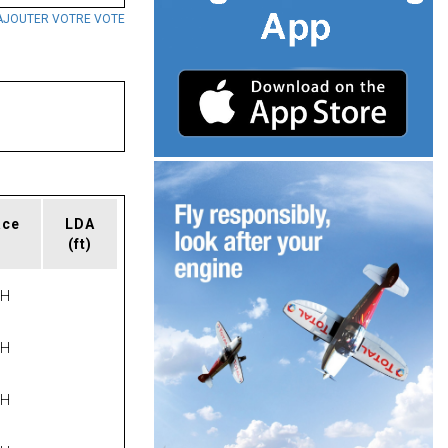
AJOUTER VOTRE VOTE
ace
LDA
(ft)
PH
PH
PH