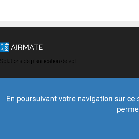
Solutions de planification de vol
En poursuivant votre navigation sur ce si
permet
© 2019 Airmate -
Conditions d'utilisation
-
Vie privée