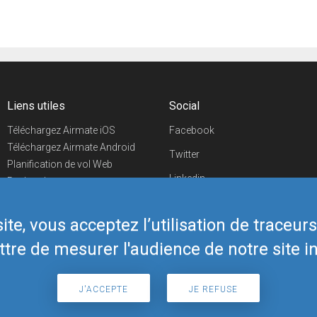
Liens utiles
Social
Téléchargez Airmate iOS
Facebook
Téléchargez Airmate Android
Twitter
Planification de vol Web
Linkedin
Recherche
aéroports/handleurs
YouTube
Evénements aéronautiques
te, vous acceptez l’utilisation de traceur
Telegram
Boutique Airmate
tre de mesurer l'audience de notre site in
J'ACCEPTE
JE REFUSE