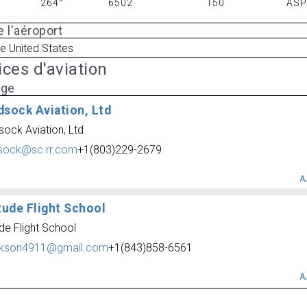
264°
6502
150
AS
 l'aéroport
e United States
ices d'aviation
age
dsock Aviation, Ltd
sock Aviation, Ltd
sock@sc.rr.com
+1(803)229-2679
A
tude Flight School
ude Flight School
ckson4911@gmail.com
+1(843)858-6561
A