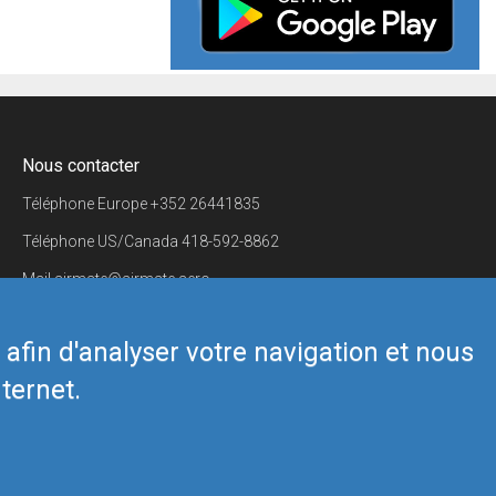
Nous contacter
Téléphone Europe
+352 26441835
Téléphone US/Canada
418-592-8862
Mail
airmate@airmate.aero
(c) Myriel Aviation SA
s afin d'analyser votre navigation et nous
ternet.
Back to top