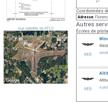
27
Coordonnées de
Adresse:
Florenc
Autres serv
Vue satellite de KFLO
Écoles de pilot
Win
Wind
wind
WEB
Alti
Altit
a.ja
WEB