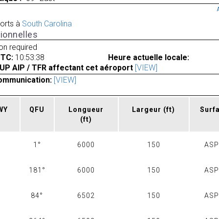
orts à
South Carolina
ionnelles
ion required
UTC:
10:53:38
Heure actuelle locale:
UP AIP / TFR affectant cet aéroport
[VIEW]
ommunication:
[VIEW]
RWY
QFU
Longueur
Largeur
(ft)
Surf
(ft)
1°
6000
150
AS
181°
6000
150
AS
84°
6502
150
AS