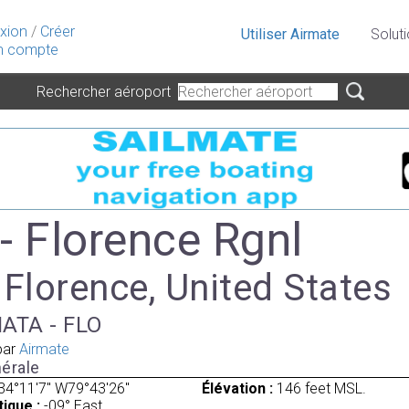
xion
/
Créer
Utiliser Airmate
Solut
 compte
Rechercher aéroport
- Florence Rgnl
 Florence, United States
 IATA - FLO
par
Airmate
érale
34°11'7" W79°43'26"
Élévation :
146 feet MSL.
ique :
-09° East