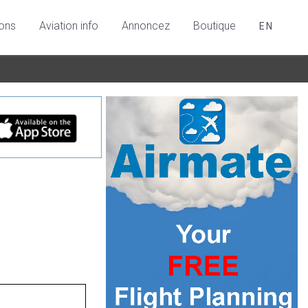
ions
Aviation info
Annoncez
Boutique
EN