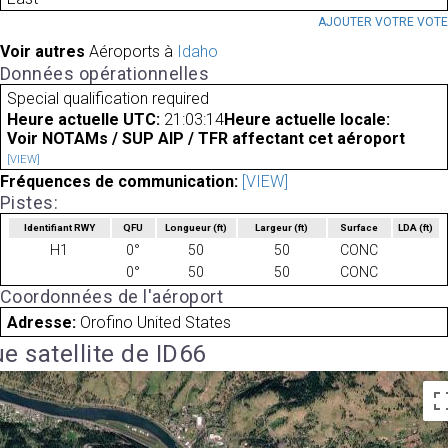
AJOUTER VOTRE VOT
Voir autres
Aéroports à
Idaho
Données opérationnelles
Special qualification required
Heure actuelle UTC:
21:03:14
Heure actuelle locale:
Voir NOTAMs / SUP AIP / TFR affectant cet aéroport
[VIEW]
Fréquences de communication:
[VIEW]
Pistes:
Identifiant RWY
QFU
Longueur
(ft)
Largeur
(ft)
Surface
LDA
(ft)
H1
0°
50
50
CONC
0°
50
50
CONC
Coordonnées de l'aéroport
Adresse:
Orofino United States
e satellite de ID66