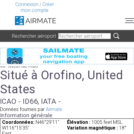
Connexion
/
Créer
mon compte
Rechercher aéroport
ID66 - Clearwater Valley Hospital
Situé à Orofino, United
States
ICAO - ID66, IATA -
Données fournies par
Airmate
Information générale
Coordonnées:
N46°29'11"
Élévation :
1005 feet MSL.
W116°15'35"
Variation magnétique :
18°
East