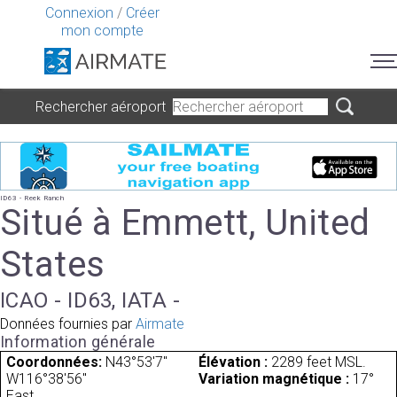
Connexion
/
Créer
mon compte
Rechercher aéroport
ID63 - Reek Ranch
Situé à Emmett, United
States
ICAO - ID63, IATA -
Données fournies par
Airmate
Information générale
Coordonnées:
N43°53'7"
Élévation :
2289 feet MSL.
W116°38'56"
Variation magnétique :
17°
East