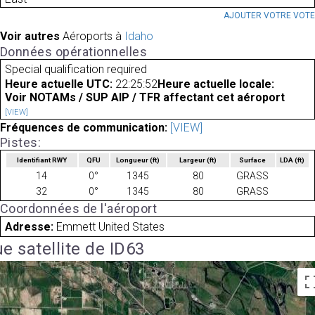
AJOUTER VOTRE VOT
Voir autres
Aéroports à
Idaho
Données opérationnelles
Special qualification required
Heure actuelle UTC:
22:25:52
Heure actuelle locale:
Voir NOTAMs / SUP AIP / TFR affectant cet aéroport
[VIEW]
Fréquences de communication:
[VIEW]
Pistes:
Identifiant RWY
QFU
Longueur
(ft)
Largeur
(ft)
Surface
LDA
(ft)
14
0°
1345
80
GRASS
32
0°
1345
80
GRASS
Coordonnées de l'aéroport
Adresse:
Emmett United States
e satellite de ID63