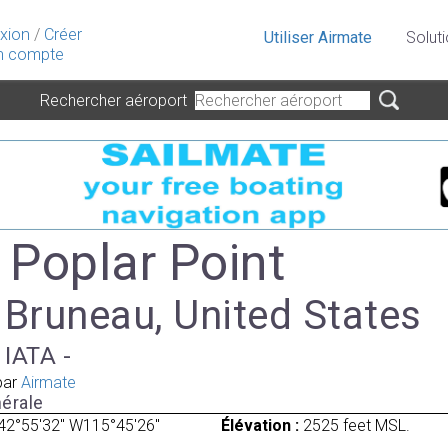
xion
/
Créer
Utiliser Airmate
Solut
 compte
Rechercher aéroport
 Poplar Point
 Bruneau, United States
 IATA -
par
Airmate
érale
42°55'32" W115°45'26"
Élévation :
2525 feet MSL.