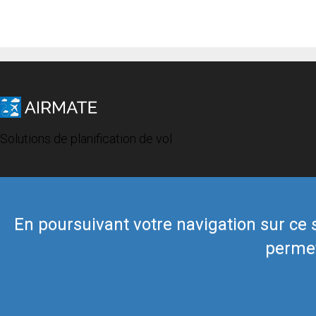
Solutions de planification de vol
En poursuivant votre navigation sur ce si
permet
© 2019 Airmate -
Conditions d'utilisation
-
Vie privée