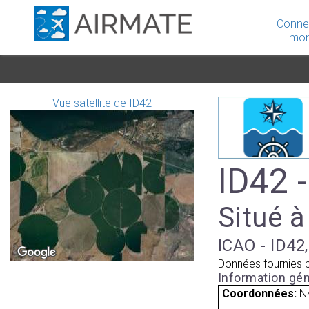
Conne
mon
Vue satellite de ID42
ID42 -
Situé à
ICAO - ID42,
Données fournies 
Information gén
Coordonnées:
N