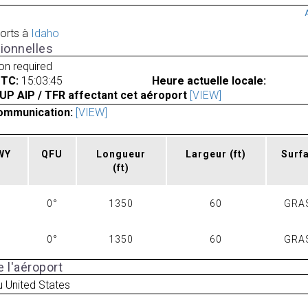
orts à
Idaho
ionnelles
ion required
UTC:
15:03:45
Heure actuelle locale:
UP AIP / TFR affectant cet aéroport
[VIEW]
ommunication:
[VIEW]
RWY
QFU
Longueur
Largeur
(ft)
Surf
(ft)
0°
1350
60
GRA
0°
1350
60
GRA
 l'aéroport
 United States