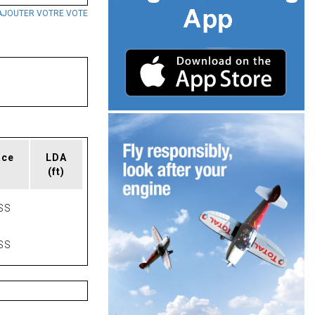
AJOUTER VOTRE VOTE
ace
LDA
(ft)
SS
SS