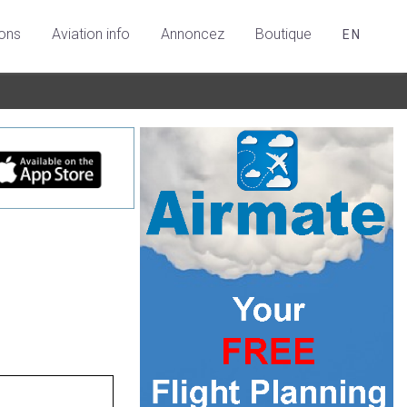
ions
Aviation info
Annoncez
Boutique
EN