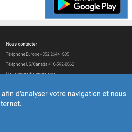
Nous contacter
Téléphone Europe
+352 26441835
Téléphone US/Canada
418-592-8862
Mail
airmate@airmate.aero
(c) Myriel Aviation SA
s afin d'analyser votre navigation et nous
ternet.
Back to top