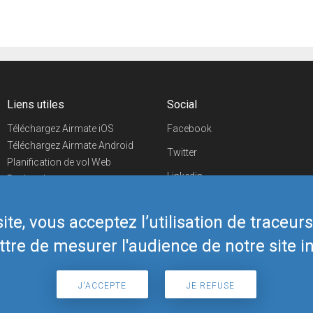
Liens utiles
Social
Téléchargez Airmate iOS
Facebook
Téléchargez Airmate Android
Twitter
Planification de vol Web
Linkedin
Recherche
aéroports/handleurs
YouTube
Evénements aéronautiques
te, vous acceptez l’utilisation de traceur
Telegram
Boutique Airmate
tre de mesurer l'audience de notre site in
J'ACCEPTE
JE REFUSE