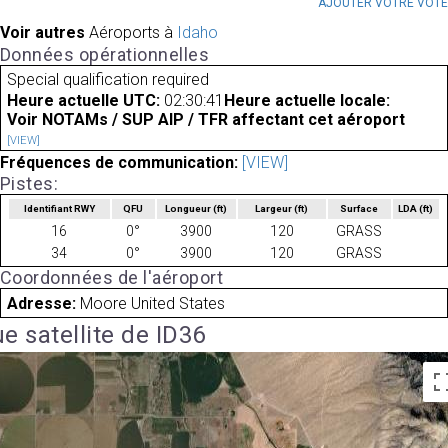
AJOUTER VOTRE VOT
Voir autres
Aéroports à
Idaho
Données opérationnelles
Special qualification required
Heure actuelle UTC:
02:30:41
Heure actuelle locale:
Voir NOTAMs / SUP AIP / TFR affectant cet aéroport
[VIEW]
Fréquences de communication:
[VIEW]
Pistes:
Identifiant RWY
QFU
Longueur
(ft)
Largeur
(ft)
Surface
LDA
(ft)
16
0°
3900
120
GRASS
34
0°
3900
120
GRASS
Coordonnées de l'aéroport
Adresse:
Moore United States
e satellite de ID36