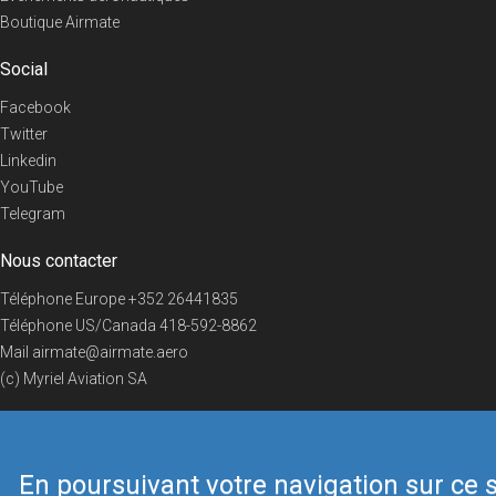
Boutique Airmate
Social
Facebook
Twitter
Linkedin
YouTube
Telegram
Nous contacter
Téléphone Europe
+352 26441835
Téléphone US/Canada
418-592-8862
Mail
airmate@airmate.aero
(c) Myriel Aviation SA
En poursuivant votre navigation sur ce s
© 2019 Airmate -
Conditions d'utilisation
-
Vie privée
Back to top