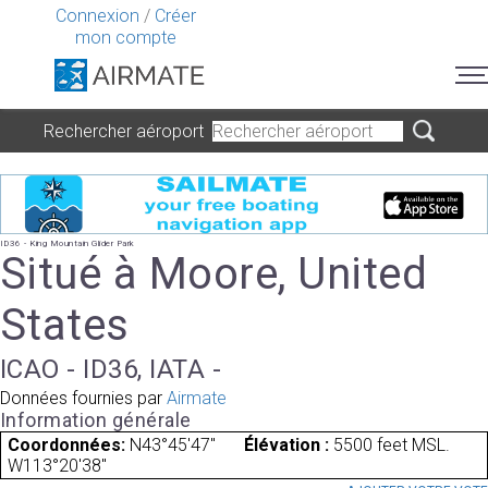
Connexion
/
Créer
mon compte
Rechercher aéroport
ID36 - King Mountain Glider Park
Situé à Moore, United
States
ICAO - ID36, IATA -
Données fournies par
Airmate
Information générale
Coordonnées:
N43°45'47"
Élévation :
5500 feet MSL.
W113°20'38"