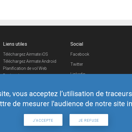
Liens utiles
Social
Téléchargez Airmate iOS
Facebook
Téléchargez Airmate Android
Twitter
Planification de vol Web
Linkedin
Recherche
aéroports/handleurs
YouTube
Evénements aéronautiques
te, vous acceptez l’utilisation de traceur
Telegram
Boutique Airmate
tre de mesurer l'audience de notre site in
J'ACCEPTE
JE REFUSE