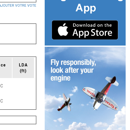
AJOUTER VOTRE VOTE
ace
LDA
(ft)
NC
NC