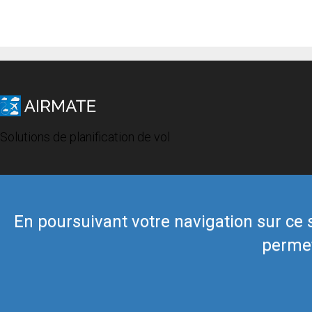
Solutions de planification de vol
En poursuivant votre navigation sur ce si
permet
© 2019 Airmate -
Conditions d'utilisation
-
Vie privée