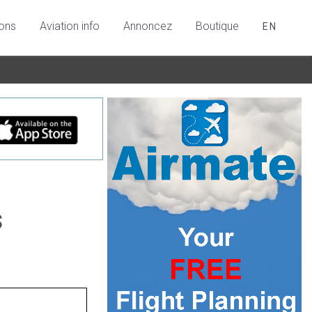
ions
Aviation info
Annoncez
Boutique
EN
s