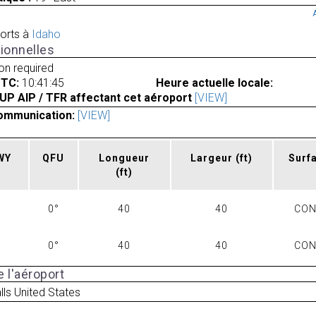
orts à
Idaho
ionnelles
ion required
UTC:
10:41:45
Heure actuelle locale:
UP AIP / TFR affectant cet aéroport
[VIEW]
ommunication:
[VIEW]
RWY
QFU
Longueur
Largeur
(ft)
Surf
(ft)
0°
40
40
CO
0°
40
40
CO
 l'aéroport
lls United States