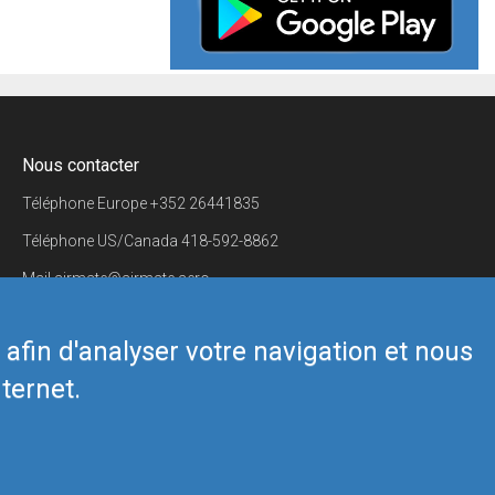
Nous contacter
Téléphone Europe
+352 26441835
Téléphone US/Canada
418-592-8862
Mail
airmate@airmate.aero
(c) Myriel Aviation SA
s afin d'analyser votre navigation et nous
ternet.
Back to top