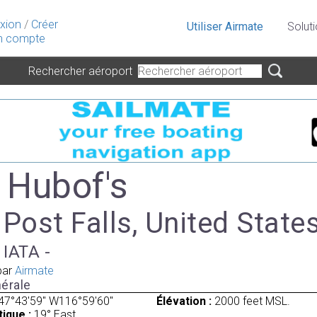
xion
/
Créer
Utiliser Airmate
Solut
 compte
Rechercher aéroport
- Hubof's
 Post Falls, United State
 IATA -
par
Airmate
érale
47°43'59" W116°59'60"
Élévation :
2000 feet MSL.
ique :
19° East