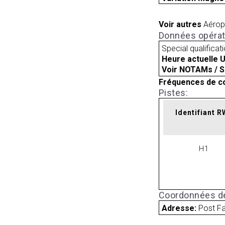
Voir autres
Aérop
Données opérat
Special qualificat
Heure actuelle 
Voir NOTAMs / S
Fréquences de c
Pistes:
Identifiant 
H1
Coordonnées de
Adresse:
Post Fa