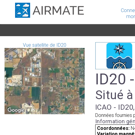
Conne
mon
Vue satellite de ID20
ID20 
Situé à
ICAO - ID20,
Données fournies 
Information gén
Coordonnées:
N
Variation magnét