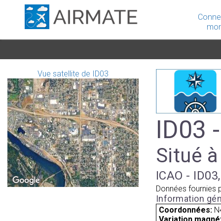
Conne
mon
Vue satellite de ID03
ID03 
Situé à
ICAO - ID03,
Données fournies 
Information gén
Coordonnées:
N
Variation magnét