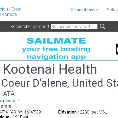
xion
/
Créer
Utiliser Airmate
Solut
 compte
Rechercher aéroport
- Kootenai Health
 Coeur D'alene, United S
 IATA -
par
Airmate
érale
47°41'43" W116°47'39"
Élévation :
2230 feet MSL.
ique :
19° East