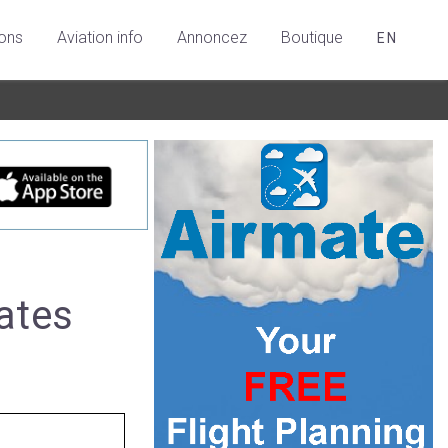
ions
Aviation info
Annoncez
Boutique
EN
tates