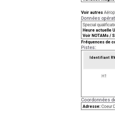
Voir autres
Aérop
Données opérat
Special qualificat
Heure actuelle 
Voir NOTAMs / S
Fréquences de c
Pistes:
Identifiant 
H1
Coordonnées de
Adresse:
Coeur D