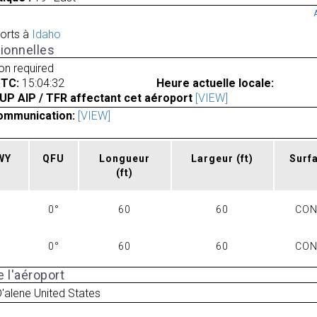
orts à
Idaho
ionnelles
ion required
UTC:
15:04:32
Heure actuelle locale:
UP AIP / TFR affectant cet aéroport
[VIEW]
ommunication:
[VIEW]
RWY
QFU
Longueur
Largeur
(ft)
Surf
(ft)
0°
60
60
CO
0°
60
60
CO
 l'aéroport
'alene United States