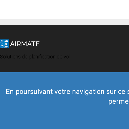
Solutions de planification de vol
En poursuivant votre navigation sur ce si
permet
© 2019 Airmate -
Conditions d'utilisation
-
Vie privée