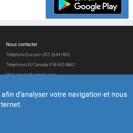
Nous contacter
Téléphone Europe
+352 26441835
Téléphone US/Canada
418-592-8862
Mail
airmate@airmate.aero
(c) Myriel Aviation SA
s afin d'analyser votre navigation et nous
ternet.
Back to top