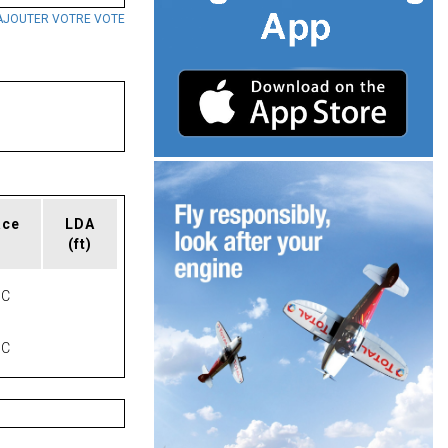
AJOUTER VOTRE VOTE
ace
LDA
(ft)
NC
NC