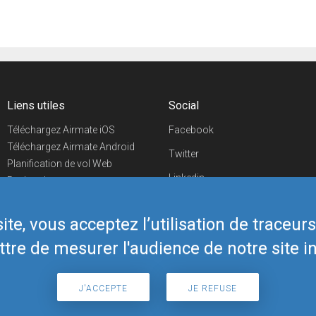
Liens utiles
Social
Téléchargez Airmate iOS
Facebook
Téléchargez Airmate Android
Twitter
Planification de vol Web
Linkedin
Recherche
aéroports/handleurs
YouTube
Evénements aéronautiques
te, vous acceptez l’utilisation de traceur
Telegram
Boutique Airmate
tre de mesurer l'audience de notre site in
J'ACCEPTE
JE REFUSE