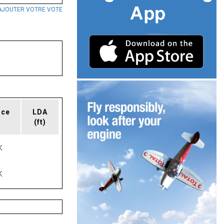
AJOUTER VOTRE VOTE
ace
LDA
(ft)
K
K