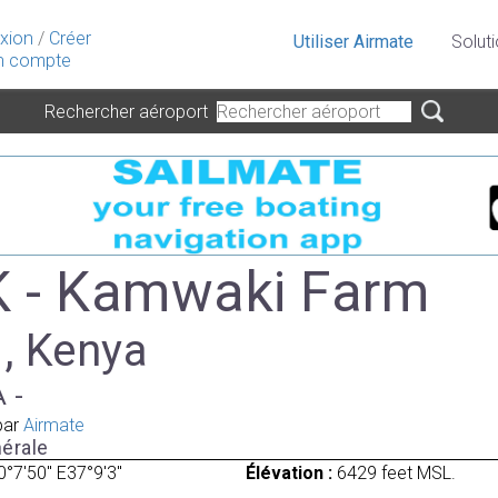
xion
/
Créer
Utiliser Airmate
Solut
 compte
Rechercher aéroport
 - Kamwaki Farm
 , Kenya
A -
par
Airmate
érale
0°7'50" E37°9'3"
Élévation :
6429 feet MSL.