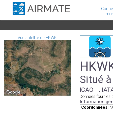
Conne
mon
Vue satellite de HKWK
HKWK
Situé à
ICAO - , IAT
Données fournies 
Information gén
Coordonnées:
N