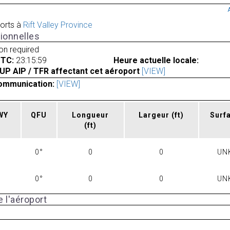
orts à
Rift Valley Province
ionnelles
ion required
UTC:
23:15:59
Heure actuelle locale:
UP AIP / TFR affectant cet aéroport
[VIEW]
ommunication:
[VIEW]
RWY
QFU
Longueur
Largeur
(ft)
Surf
(ft)
0°
0
0
UN
0°
0
0
UN
 l'aéroport