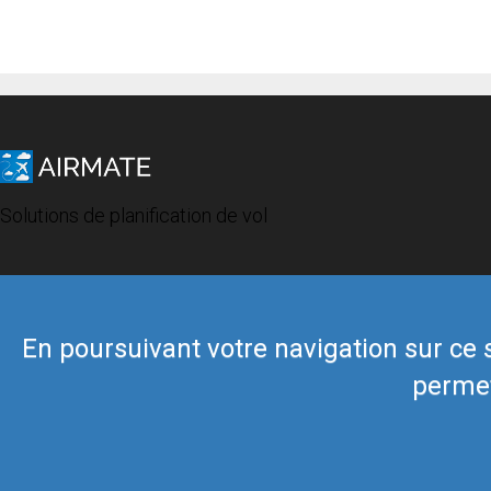
Solutions de planification de vol
En poursuivant votre navigation sur ce si
permet
© 2019 Airmate -
Conditions d'utilisation
-
Vie privée