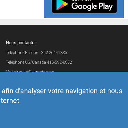
Nous contacter
Téléphone Europe
+352 26441835
Téléphone US/Canada
418-592-8862
Mail
airmate@airmate.aero
(c) Myriel Aviation SA
s afin d'analyser votre navigation et nous
ternet.
Back to top