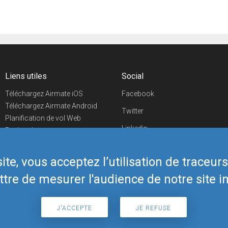
Liens utiles
Social
Téléchargez Airmate iOS
Facebook
Téléchargez Airmate Android
Twitter
Planification de vol Web
Linkedin
Recherche
aéroports/handleurs
YouTube
Evénements aéronautiques
te, vous acceptez l’utilisation de traceur
Telegram
Boutique Airmate
tre de mesurer l'audience de notre site in
J'ACCEPTE
JE REFUSE