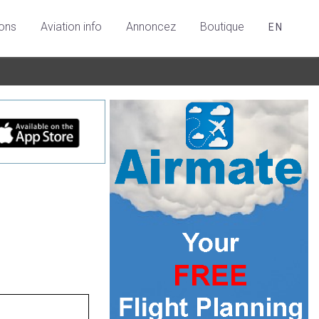
ions
Aviation info
Annoncez
Boutique
EN