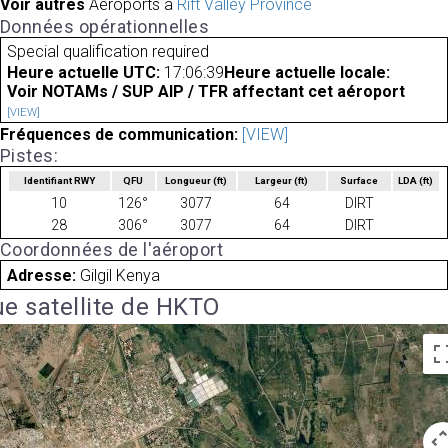
Voir autres
Aéroports à
Rift Valley Province
Données opérationnelles
Special qualification required
Heure actuelle UTC:
17:06:39
Heure actuelle locale:
Voir NOTAMs / SUP AIP / TFR affectant cet aéroport
[VIEW]
Fréquences de communication:
[VIEW]
Pistes:
Identifiant RWY
QFU
Longueur
(ft)
Largeur
(ft)
Surface
LDA
(ft)
10
126°
3077
64
DIRT
28
306°
3077
64
DIRT
Coordonnées de l'aéroport
Adresse:
Gilgil Kenya
e satellite de HKTO