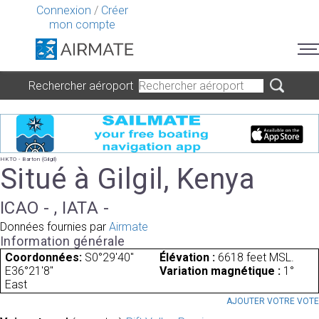
Connexion
/
Créer
mon compte
Rechercher aéroport
HKTO - Barton (Gilgil)
Situé à Gilgil, Kenya
ICAO - , IATA -
Données fournies par
Airmate
Information générale
Coordonnées:
S0°29'40"
Élévation :
6618 feet MSL.
E36°21'8"
Variation magnétique :
1°
East
AJOUTER VOTRE VOT