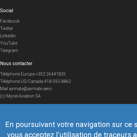
Social
Facebook
Twitter
Linkedin
YouTube
Telegram
Nous contacter
Téléphone Europe
+352 26441835
Téléphone US/Canada
418-592-8862
Mail
airmate@airmate.aero
(c) Myriel Aviation SA
En poursuivant votre navigation sur ce s
© 2019 Airmate -
Conditions d'utilisation
-
Vie privée
Back to top
vous acceptez l’utilisation de traceurs a