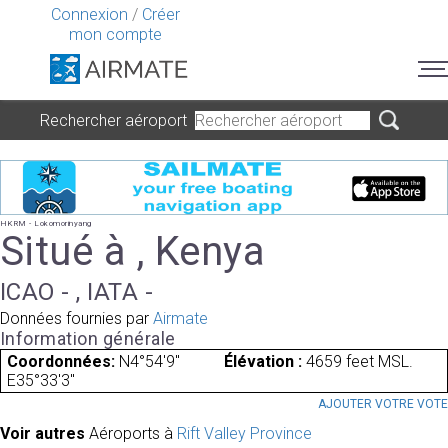
Connexion
/
Créer
mon compte
Rechercher aéroport
HKRM - Lokomorinyang
Situé à , Kenya
ICAO - , IATA -
Données fournies par
Airmate
Information générale
Coordonnées:
N4°54'9"
Élévation :
4659 feet MSL.
E35°33'3"
AJOUTER VOTRE VOT
Voir autres
Aéroports à
Rift Valley Province