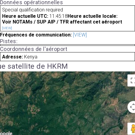
Données opérationnelles
Special qualification required
Heure actuelle UTC:
11:45:18
Heure actuelle locale:
Voir NOTAMs / SUP AIP / TFR affectant cet aéroport
[VIEW]
Fréquences de communication:
[VIEW]
Pistes:
Coordonnées de l'aéroport
Adresse:
Kenya
e satellite de HKRM