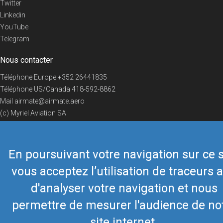
Twitter
Linkedin
YouTube
Telegram
Nous contacter
Téléphone Europe
+352 26441835
Téléphone US/Canada
418-592-8862
Mail
airmate@airmate.aero
(c) Myriel Aviation SA
En poursuivant votre navigation sur ce s
© 2019 Airmate -
Conditions d'utilisation
-
Vie privée
Back to top
vous acceptez l’utilisation de traceurs a
d'analyser votre navigation et nous
permettre de mesurer l'audience de no
site internet.