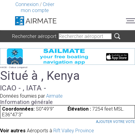
Connexion
/
Créer
mon compte
Rechercher aéroport
HKOU - Osirua Longonot
Situé à , Kenya
ICAO - , IATA -
Données fournies par
Airmate
Information générale
Coordonnées:
S0°49'9"
Élévation :
7254 feet MSL.
E36°47'3"
AJOUTER VOTRE VOT
Voir autres
Aéroports à
Rift Valley Province