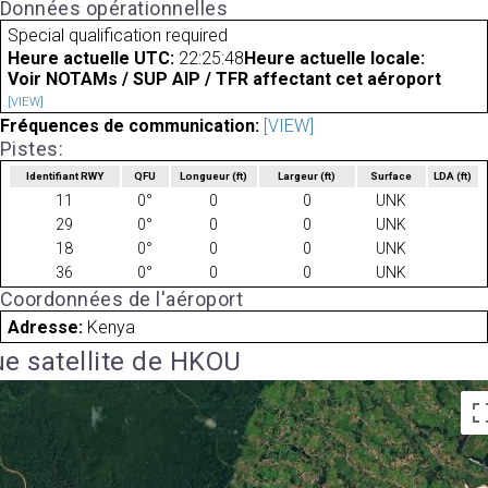
Données opérationnelles
Special qualification required
Heure actuelle UTC:
22:25:48
Heure actuelle locale:
Voir NOTAMs / SUP AIP / TFR affectant cet aéroport
[VIEW]
Fréquences de communication:
[VIEW]
Pistes:
Identifiant RWY
QFU
Longueur
(ft)
Largeur
(ft)
Surface
LDA
(ft)
11
0°
0
0
UNK
29
0°
0
0
UNK
18
0°
0
0
UNK
36
0°
0
0
UNK
Coordonnées de l'aéroport
Adresse:
Kenya
e satellite de HKOU