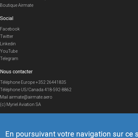
Boutique Airmate
Social
Facebook
Twitter
Linkedin
YouTube
Telegram
Nous contacter
Téléphone Europe
+352 26441835
Téléphone US/Canada
418-592-8862
Mail
airmate@airmate.aero
(c) Myriel Aviation SA
En poursuivant votre navigation sur ce s
© 2019 Airmate -
Conditions d'utilisation
-
Vie privée
Back to top