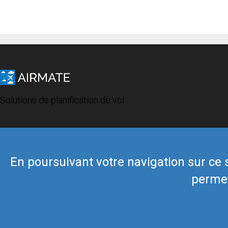
Solutions de planification de vol
En poursuivant votre navigation sur ce si
permet
© 2019 Airmate -
Conditions d'utilisation
-
Vie privée