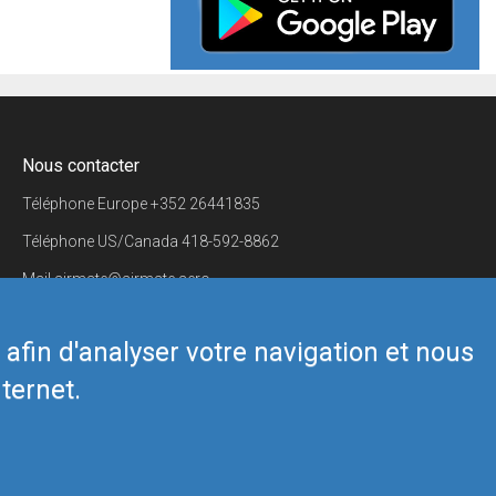
Nous contacter
Téléphone Europe
+352 26441835
Téléphone US/Canada
418-592-8862
Mail
airmate@airmate.aero
(c) Myriel Aviation SA
s afin d'analyser votre navigation et nous
ternet.
Back to top