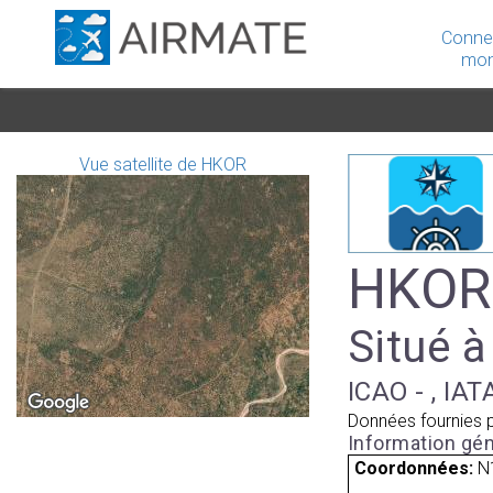
Conne
mon
Vue satellite de HKOR
HKOR 
Situé à
ICAO - , IAT
Données fournies 
Information gén
Coordonnées:
N