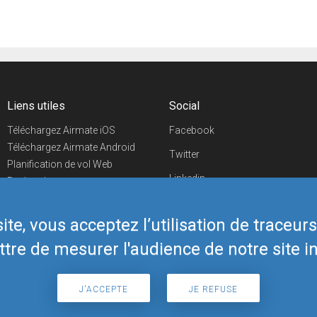
Liens utiles
Social
Téléchargez Airmate iOS
Facebook
Téléchargez Airmate Android
Twitter
Planification de vol Web
Linkedin
Recherche
aéroports/handleurs
YouTube
Evénements aéronautiques
te, vous acceptez l’utilisation de traceur
Telegram
Boutique Airmate
tre de mesurer l'audience de notre site in
J'ACCEPTE
JE REFUSE