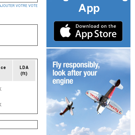
AJOUTER VOTRE VOTE
ace
LDA
(ft)
K
K