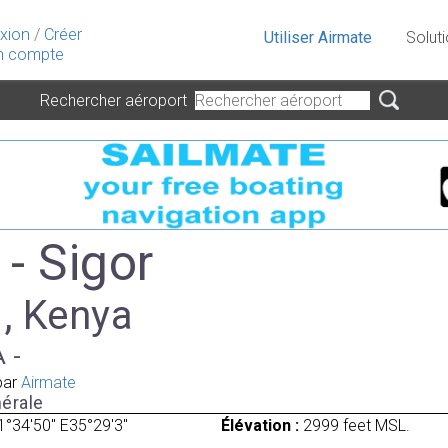
xion
/
Créer
Utiliser Airmate
Solut
 compte
Rechercher aéroport
- Sigor
 , Kenya
A -
par
Airmate
érale
1°34'50" E35°29'3"
Élévation :
2999 feet MSL.