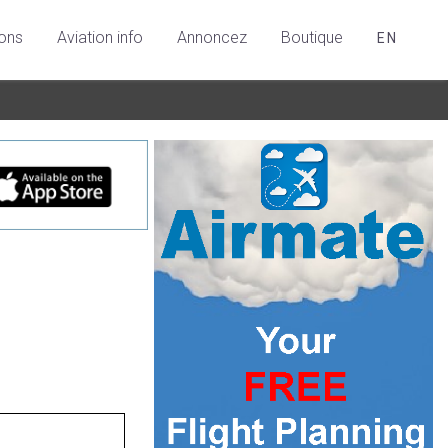
ions
Aviation info
Annoncez
Boutique
EN