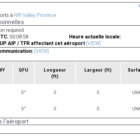
orts à
Rift Valley Province
ionnelles
ion required
UTC:
00:08:58
Heure actuelle locale:
UP AIP / TFR affectant cet aéroport
[VIEW]
ommunication:
[VIEW]
RWY
QFU
Longueur
Largeur
(ft)
Surf
(ft)
0°
0
0
UN
0°
0
0
UN
 l'aéroport