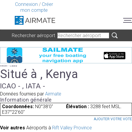
Connexion
/
Créer
mon compte
Rechercher aéroport
HKOH - Loloroi
Situé à , Kenya
ICAO - , IATA -
Données fournies par
Airmate
Information générale
Coordonnées:
N0°38'0"
Élévation :
3288 feet MSL.
E37°22'60"
AJOUTER VOTRE VOT
Voir autres
Aéroports à
Rift Valley Province