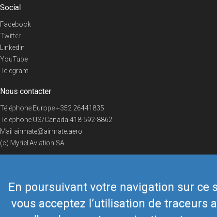
Social
Facebook
Twitter
Linkedin
YouTube
Telegram
Nous contacter
Téléphone Europe
+352 26441835
Téléphone US/Canada
418-592-8862
Mail
airmate@airmate.aero
(c) Myriel Aviation SA
En poursuivant votre navigation sur ce s
© 2019 Airmate -
Conditions d'utilisation
-
Vie privée
Back to top
vous acceptez l’utilisation de traceurs a