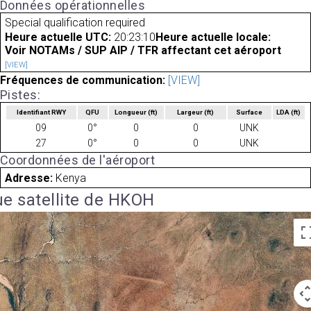
Données opérationnelles
Special qualification required
Heure actuelle UTC:
20:23:10
Heure actuelle locale:
Voir NOTAMs / SUP AIP / TFR affectant cet aéroport
[VIEW]
Fréquences de communication:
[VIEW]
Pistes:
Identifiant RWY
QFU
Longueur
(ft)
Largeur
(ft)
Surface
LDA
(ft)
09
0°
0
0
UNK
27
0°
0
0
UNK
Coordonnées de l'aéroport
Adresse:
Kenya
e satellite de HKOH