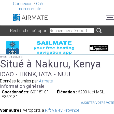
Connexion
/
Créer
mon compte
Rechercher aéroport
HKNK - Nakuru (Lanet)
Situé à Nakuru, Kenya
ICAO - HKNK, IATA - NUU
Données fournies par
Airmate
Information générale
Coordonnées:
S0°18'10"
Élévation :
6200 feet MSL.
E36°9'3"
AJOUTER VOTRE VOT
Voir autres
Aéroports à
Rift Valley Province