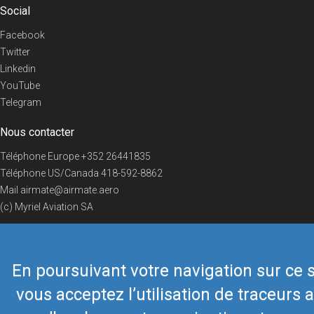
Social
Facebook
Twitter
Linkedin
YouTube
Telegram
Nous contacter
Téléphone Europe
+352 26441835
Téléphone US/Canada
418-592-8862
Mail
airmate@airmate.aero
(c) Myriel Aviation SA
En poursuivant votre navigation sur ce s
© 2019 Airmate -
Conditions d'utilisation
-
Vie privée
Back to top
vous acceptez l’utilisation de traceurs a