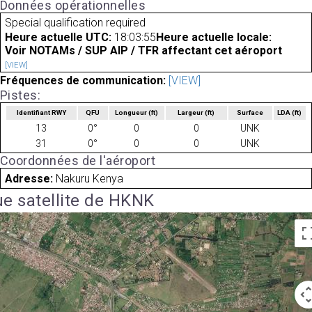
Données opérationnelles
Special qualification required
Heure actuelle UTC:
18:03:55
Heure actuelle locale:
Voir NOTAMs / SUP AIP / TFR affectant cet aéroport
[VIEW]
Fréquences de communication:
[VIEW]
Pistes:
Identifiant RWY
QFU
Longueur
(ft)
Largeur
(ft)
Surface
LDA
(ft)
13
0°
0
0
UNK
31
0°
0
0
UNK
Coordonnées de l'aéroport
Adresse:
Nakuru Kenya
e satellite de HKNK