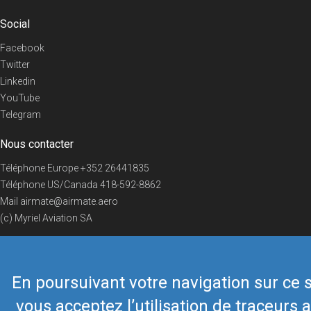
Social
Facebook
Twitter
Linkedin
YouTube
Telegram
Nous contacter
Téléphone Europe
+352 26441835
Téléphone US/Canada
418-592-8862
Mail
airmate@airmate.aero
(c) Myriel Aviation SA
En poursuivant votre navigation sur ce s
© 2019 Airmate -
Conditions d'utilisation
-
Vie privée
Back to top
vous acceptez l’utilisation de traceurs a