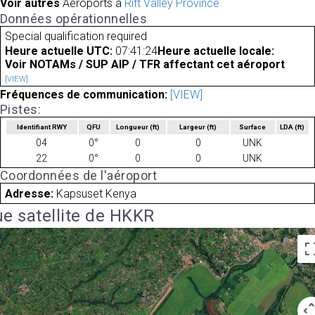
Voir autres
Aéroports à
Rift Valley Province
Données opérationnelles
Special qualification required
Heure actuelle UTC:
07:41:24
Heure actuelle locale:
Voir NOTAMs / SUP AIP / TFR affectant cet aéroport
[VIEW]
Fréquences de communication:
[VIEW]
Pistes:
Identifiant RWY
QFU
Longueur
(ft)
Largeur
(ft)
Surface
LDA
(ft)
04
0°
0
0
UNK
22
0°
0
0
UNK
Coordonnées de l'aéroport
Adresse:
Kapsuset Kenya
e satellite de HKKR