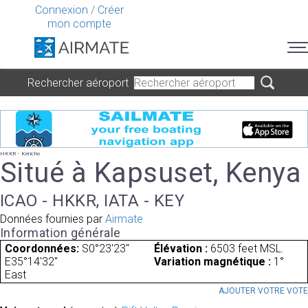
Connexion
/
Créer
mon compte
Rechercher aéroport
HKKR - Kericho
Situé à Kapsuset, Kenya
ICAO - HKKR, IATA - KEY
Données fournies par
Airmate
Information générale
Coordonnées:
S0°23'23"
Élévation :
6503 feet MSL.
E35°14'32"
Variation magnétique :
1°
East
AJOUTER VOTRE VOT