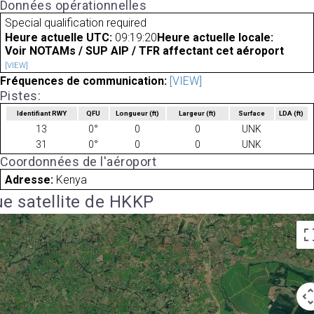
Données opérationnelles
Special qualification required
Heure actuelle UTC:
09:19:20
Heure actuelle locale:
Voir NOTAMs / SUP AIP / TFR affectant cet aéroport
[VIEW]
Fréquences de communication:
[VIEW]
Pistes:
Identifiant RWY
QFU
Longueur
(ft)
Largeur
(ft)
Surface
LDA
(ft)
13
0°
0
0
UNK
31
0°
0
0
UNK
Coordonnées de l'aéroport
Adresse:
Kenya
e satellite de HKKP