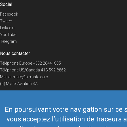
Social
Facebook
Twitter
Linkedin
YouTube
Telegram
Nous contacter
Téléphone Europe
+352 26441835
Téléphone US/Canada
418-592-8862
Mail
airmate@airmate.aero
(c) Myriel Aviation SA
En poursuivant votre navigation sur ce s
© 2019 Airmate -
Conditions d'utilisation
-
Vie privée
Back to top
vous acceptez l’utilisation de traceurs a