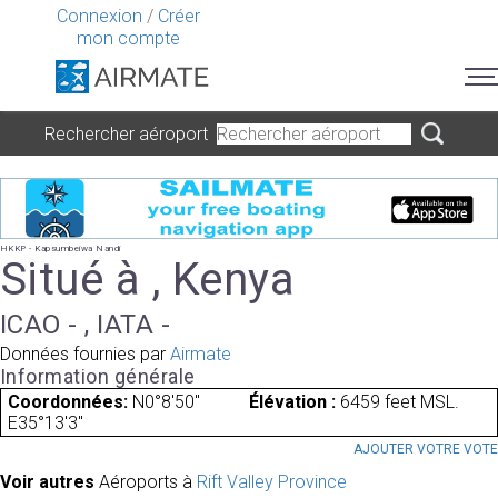
Connexion
/
Créer
mon compte
Rechercher aéroport
HKKP - Kapsumbeiwa Nandi
Situé à , Kenya
ICAO - , IATA -
Données fournies par
Airmate
Information générale
Coordonnées:
N0°8'50"
Élévation :
6459 feet MSL.
E35°13'3"
AJOUTER VOTRE VOT
Voir autres
Aéroports à
Rift Valley Province