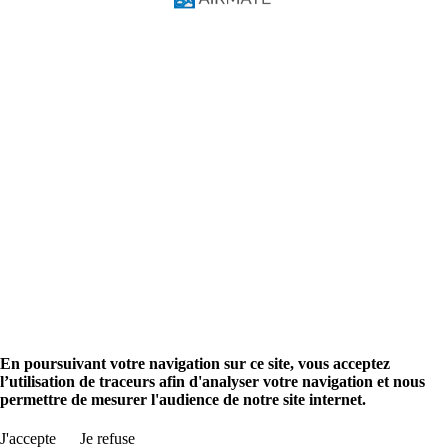
Tutoriels vidéos
Manuel du Pilote
Solutions
Pilotes
Ecoles de pilotage
Données avionique
Solutions AIM
Aviation info
Recherche aéroport
Planification de vol
Evénements aéronautiques
Annoncez
Promouvoir votre société
Boutique
Boutique Airmate
en
fr
Rechercher aéroport
En poursuivant votre navigation sur ce site, vous acceptez
l’utilisation de traceurs afin d'analyser votre navigation et nous
permettre de mesurer l'audience de notre site internet.
J'accepte
Je refuse