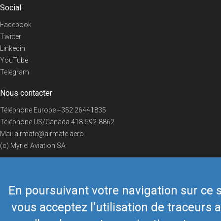
Social
Facebook
Twitter
Linkedin
YouTube
Telegram
Nous contacter
Téléphone Europe
+352 26441835
Téléphone US/Canada
418-592-8862
Mail
airmate@airmate.aero
(c) Myriel Aviation SA
En poursuivant votre navigation sur ce s
© 2019 Airmate -
Conditions d'utilisation
-
Vie privée
Back to top
vous acceptez l’utilisation de traceurs a