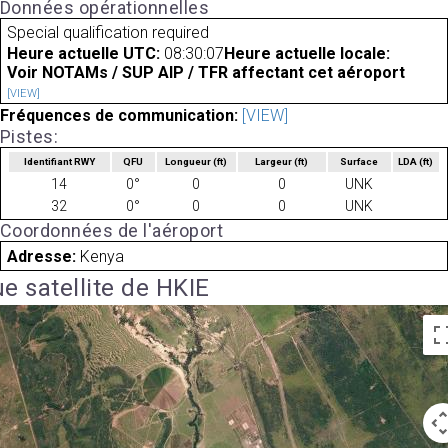
Données opérationnelles
Special qualification required
Heure actuelle UTC:
08:30:07
Heure actuelle locale:
Voir NOTAMs / SUP AIP / TFR affectant cet aéroport
[VIEW]
Fréquences de communication:
[VIEW]
Pistes:
Identifiant RWY
QFU
Longueur
(ft)
Largeur
(ft)
Surface
LDA
(ft)
14
0°
0
0
UNK
32
0°
0
0
UNK
Coordonnées de l'aéroport
Adresse:
Kenya
e satellite de HKIE