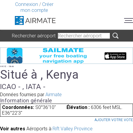
Connexion
/
Créer
mon compte
Rechercher aéroport
HKIE - Ilkek
Situé à , Kenya
ICAO - , IATA -
Données fournies par
Airmate
Information générale
Coordonnées:
S0°36'10"
Élévation :
6306 feet MSL.
E36°22'3"
AJOUTER VOTRE VOT
Voir autres
Aéroports à
Rift Valley Province