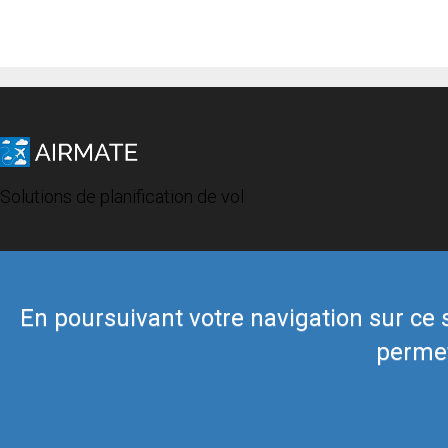
Solutions de planification de vol
En poursuivant votre navigation sur ce si
permet
© 2019 Airmate -
Conditions d'utilisation
-
Vie privée