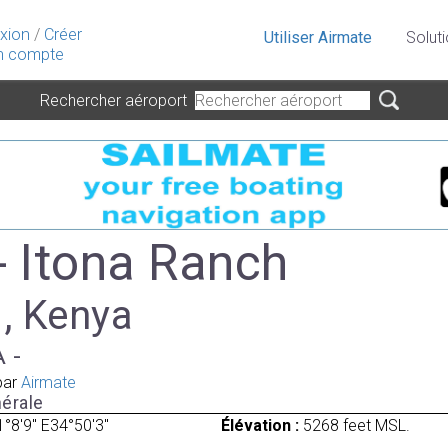
xion
/
Créer
Utiliser Airmate
Solut
 compte
Rechercher aéroport
- Itona Ranch
 , Kenya
A -
par
Airmate
érale
1°8'9" E34°50'3"
Élévation :
5268 feet MSL.