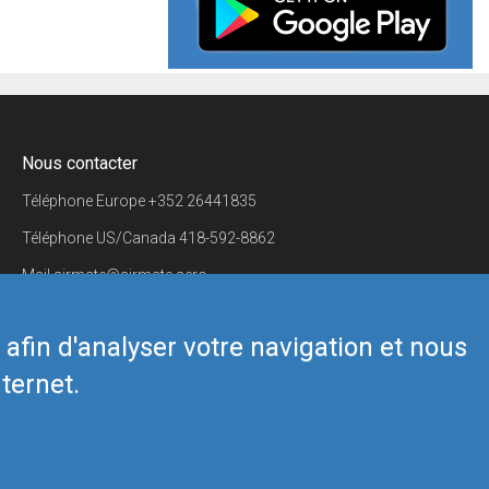
Nous contacter
Téléphone Europe
+352 26441835
Téléphone US/Canada
418-592-8862
Mail
airmate@airmate.aero
(c) Myriel Aviation SA
s afin d'analyser votre navigation et nous
ternet.
Back to top