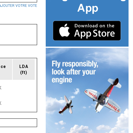
AJOUTER VOTRE VOTE
ace
LDA
(ft)
K
K