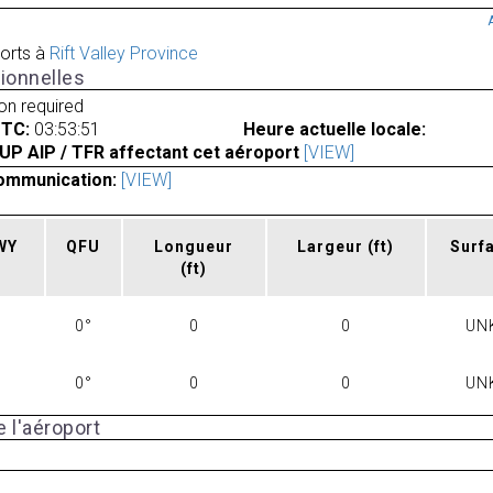
orts à
Rift Valley Province
ionnelles
ion required
UTC:
03:53:51
Heure actuelle locale:
UP AIP / TFR affectant cet aéroport
[VIEW]
ommunication:
[VIEW]
RWY
QFU
Longueur
Largeur
(ft)
Surf
(ft)
0°
0
0
UN
0°
0
0
UN
 l'aéroport