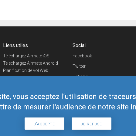
Liens utiles
Social
Téléchargez Airmate iOS
Facebook
Téléchargez Airmate Android
Twitter
Planification de vol Web
Linkedin
Recherche
aéroports/handleurs
YouTube
Evénements aéronautiques
te, vous acceptez l’utilisation de traceur
Telegram
Boutique Airmate
tre de mesurer l'audience de notre site in
J'ACCEPTE
JE REFUSE