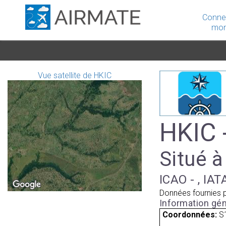
Conne
mon
Vue satellite de HKIC
HKIC 
Situé à
ICAO - , IAT
Données fournies 
Information gén
Coordonnées:
S