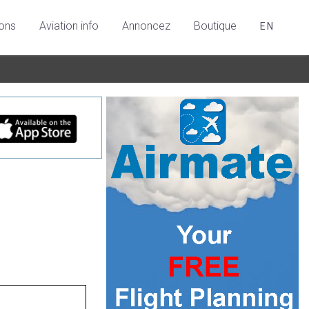
ions
Aviation info
Annoncez
Boutique
EN