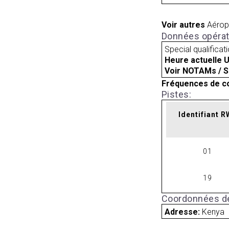
Voir autres
Aérop
Données opérat
Special qualificat
Heure actuelle 
Voir NOTAMs / S
Fréquences de c
Pistes:
Identifiant 
01
19
Coordonnées de
Adresse:
Kenya