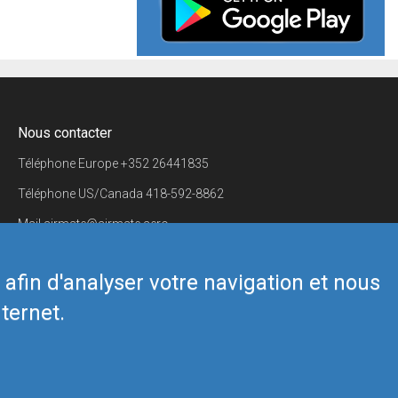
Nous contacter
Téléphone Europe
+352 26441835
Téléphone US/Canada
418-592-8862
Mail
airmate@airmate.aero
(c) Myriel Aviation SA
s afin d'analyser votre navigation et nous
ternet.
Back to top