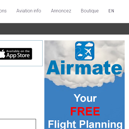
ions
Aviation info
Annoncez
Boutique
EN