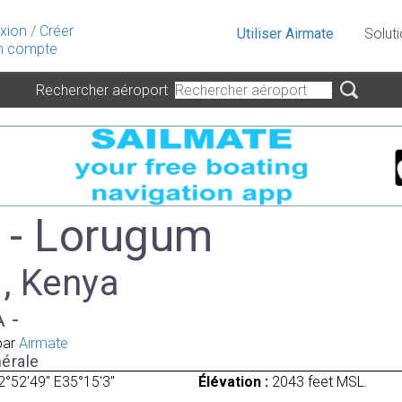
xion
/
Créer
Utiliser Airmate
Solut
 compte
Rechercher aéroport
- Lorugum
 , Kenya
A -
par
Airmate
érale
2°52'49" E35°15'3"
Élévation :
2043 feet MSL.