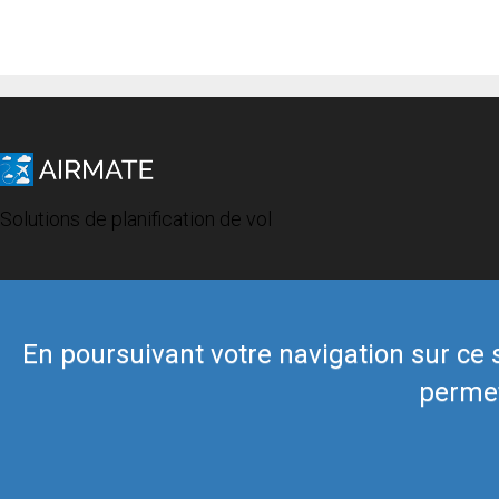
Solutions de planification de vol
En poursuivant votre navigation sur ce si
permet
© 2019 Airmate -
Conditions d'utilisation
-
Vie privée