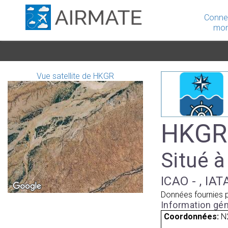
Conne
mon
Vue satellite de HKGR
HKGR 
Situé à
ICAO - , IAT
Données fournies 
Information gén
Coordonnées:
N