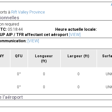
orts à
Rift Valley Province
ionnelles
ion required
UTC:
05:18:44
Heure actuelle locale:
UP AIP / TFR affectant cet aéroport
[VIEW]
ommunication:
[VIEW]
RWY
QFU
Longueur
Largeur
(ft)
Surf
(ft)
0°
0
0
UN
0°
0
0
UN
 l'aéroport