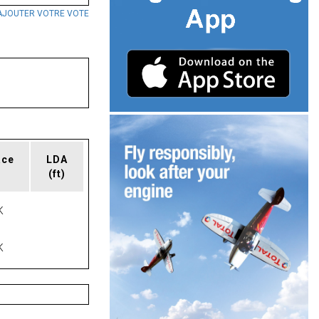
AJOUTER VOTRE VOTE
ace
LDA
(ft)
K
K