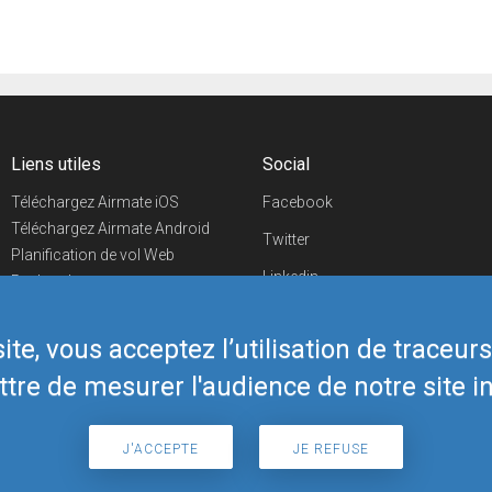
Liens utiles
Social
Téléchargez Airmate iOS
Facebook
Téléchargez Airmate Android
Twitter
Planification de vol Web
Linkedin
Recherche
aéroports/handleurs
YouTube
Evénements aéronautiques
te, vous acceptez l’utilisation de traceur
Telegram
Boutique Airmate
tre de mesurer l'audience de notre site in
J'ACCEPTE
JE REFUSE