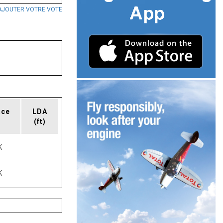
AJOUTER VOTRE VOTE
ace
LDA
(ft)
K
K