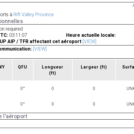
orts à
Rift Valley Province
ionnelles
ion required
UTC:
03:11:07
Heure actuelle locale:
UP AIP / TFR affectant cet aéroport
[VIEW]
ommunication:
[VIEW]
RWY
QFU
Longueur
Largeur
(ft)
Surf
(ft)
0°
0
0
UN
0°
0
0
UN
 l'aéroport