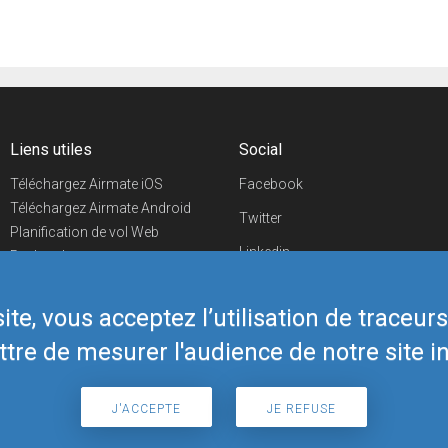
Liens utiles
Social
Téléchargez Airmate iOS
Facebook
Téléchargez Airmate Android
Twitter
Planification de vol Web
Linkedin
Recherche
aéroports/handleurs
YouTube
Evénements aéronautiques
te, vous acceptez l’utilisation de traceur
Telegram
Boutique Airmate
tre de mesurer l'audience de notre site in
J'ACCEPTE
JE REFUSE