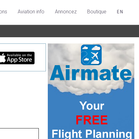
ions
Aviation info
Annoncez
Boutique
EN