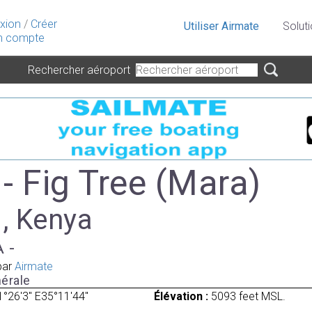
xion
/
Créer
Utiliser Airmate
Solut
 compte
Rechercher aéroport
- Fig Tree (Mara)
 , Kenya
A -
par
Airmate
érale
1°26'3" E35°11'44"
Élévation :
5093 feet MSL.