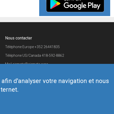
Nous contacter
Téléphone Europe
+352 26441835
Téléphone US/Canada
418-592-8862
Mail
airmate@airmate.aero
(c) Myriel Aviation SA
s afin d'analyser votre navigation et nous
ternet.
Back to top