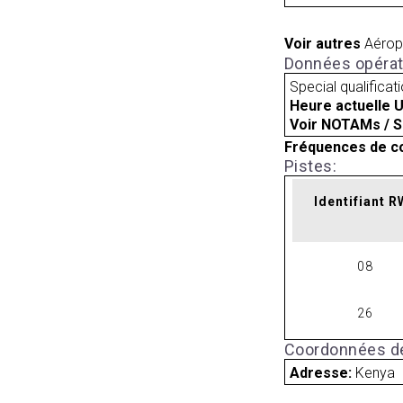
Voir autres
Aérop
Données opérat
Special qualificat
Heure actuelle 
Voir NOTAMs / S
Fréquences de c
Pistes:
Identifiant 
08
26
Coordonnées de
Adresse:
Kenya