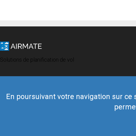
Solutions de planification de vol
En poursuivant votre navigation sur ce si
permet
© 2019 Airmate -
Conditions d'utilisation
-
Vie privée