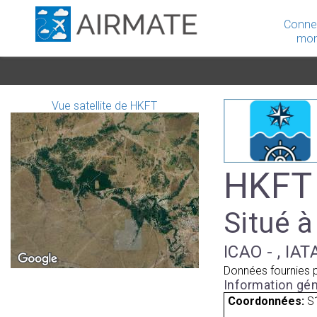
Conne
mon
Vue satellite de HKFT
HKFT 
Situé à
ICAO - , IAT
Données fournies 
Information gén
Coordonnées:
S