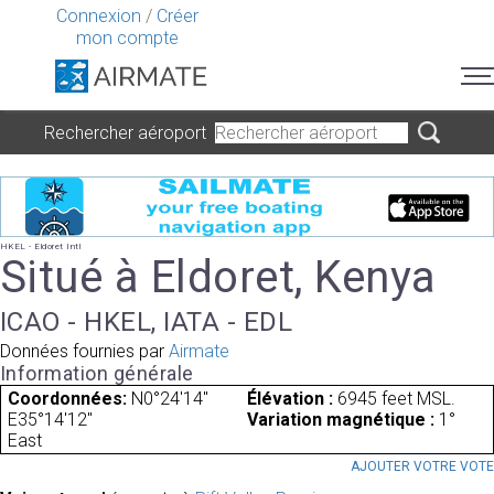
Connexion
/
Créer
mon compte
Rechercher aéroport
HKEL - Eldoret Intl
Situé à Eldoret, Kenya
ICAO - HKEL, IATA - EDL
Données fournies par
Airmate
Information générale
Coordonnées:
N0°24'14"
Élévation :
6945 feet MSL.
E35°14'12"
Variation magnétique :
1°
East
AJOUTER VOTRE VOT