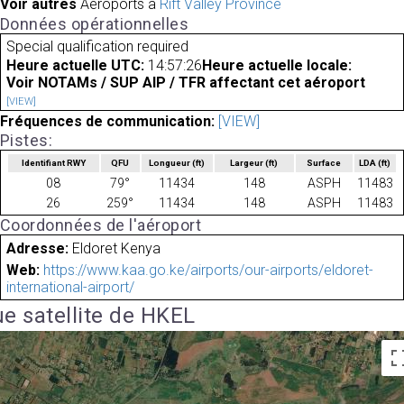
Voir autres
Aéroports à
Rift Valley Province
Données opérationnelles
Special qualification required
Heure actuelle UTC:
14:57:26
Heure actuelle locale:
Voir NOTAMs / SUP AIP / TFR affectant cet aéroport
[VIEW]
Fréquences de communication:
[VIEW]
Pistes:
Identifiant RWY
QFU
Longueur
(ft)
Largeur
(ft)
Surface
LDA
(ft)
08
79°
11434
148
ASPH
11483
26
259°
11434
148
ASPH
11483
Coordonnées de l'aéroport
Adresse:
Eldoret Kenya
Web:
https://www.kaa.go.ke/airports/our-airports/eldoret-
international-airport/
e satellite de HKEL