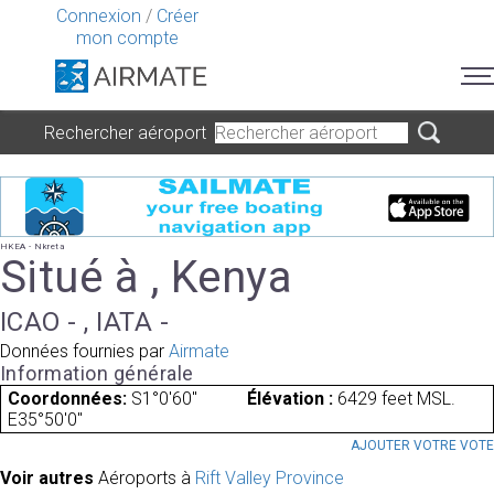
Connexion
/
Créer
mon compte
Rechercher aéroport
HKEA - Nkreta
Situé à , Kenya
ICAO - , IATA -
Données fournies par
Airmate
Information générale
Coordonnées:
S1°0'60"
Élévation :
6429 feet MSL.
E35°50'0"
AJOUTER VOTRE VOT
Voir autres
Aéroports à
Rift Valley Province