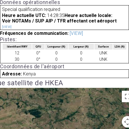
Données opérationnelles
Special qualification required
Heure actuelle UTC:
14:28:35
Heure actuelle locale:
Voir NOTAMs / SUP AIP / TFR affectant cet aéroport
[VIEW]
Fréquences de communication:
[VIEW]
Pistes:
Identifiant RWY
QFU
Longueur
(ft)
Largeur
(ft)
Surface
LDA
(ft)
12
0°
0
0
UNK
30
0°
0
0
UNK
Coordonnées de l'aéroport
Adresse:
Kenya
e satellite de HKEA