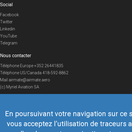
Social
Facebook
Twitter
Linkedin
YouTube
Telegram
Nous contacter
Téléphone Europe
+352 26441835
Téléphone US/Canada
418-592-8862
Mail
airmate@airmate.aero
(c) Myriel Aviation SA
En poursuivant votre navigation sur ce s
© 2019 Airmate -
Conditions d'utilisation
-
Vie privée
Back to top
vous acceptez l’utilisation de traceurs a