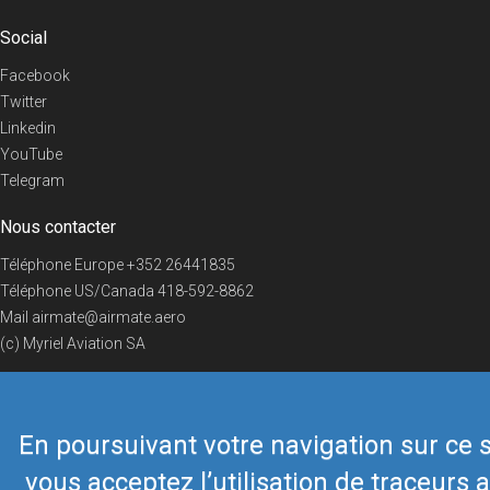
Social
Facebook
Twitter
Linkedin
YouTube
Telegram
Nous contacter
Téléphone Europe
+352 26441835
Téléphone US/Canada
418-592-8862
Mail
airmate@airmate.aero
(c) Myriel Aviation SA
En poursuivant votre navigation sur ce s
© 2019 Airmate -
Conditions d'utilisation
-
Vie privée
Back to top
vous acceptez l’utilisation de traceurs a