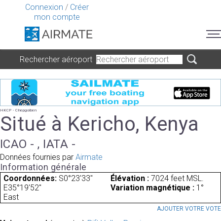
Connexion
/
Créer
mon compte
Rechercher aéroport
HKCP - Chepgoiben
Situé à Kericho, Kenya
ICAO - , IATA -
Données fournies par
Airmate
Information générale
Coordonnées:
S0°23'33"
Élévation :
7024 feet MSL.
E35°19'52"
Variation magnétique :
1°
East
AJOUTER VOTRE VOT