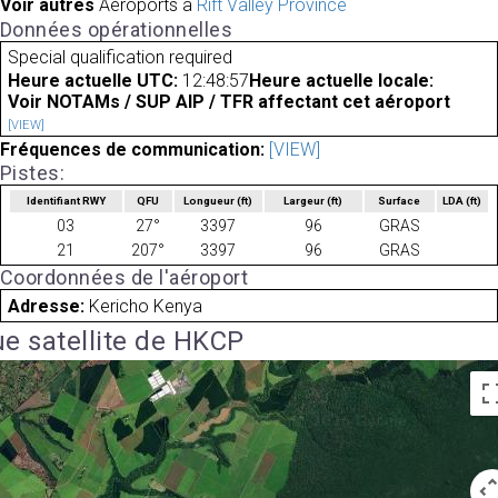
Voir autres
Aéroports à
Rift Valley Province
Données opérationnelles
Special qualification required
Heure actuelle UTC:
12:48:57
Heure actuelle locale:
Voir NOTAMs / SUP AIP / TFR affectant cet aéroport
[VIEW]
Fréquences de communication:
[VIEW]
Pistes:
Identifiant RWY
QFU
Longueur
(ft)
Largeur
(ft)
Surface
LDA
(ft)
03
27°
3397
96
GRAS
21
207°
3397
96
GRAS
Coordonnées de l'aéroport
Adresse:
Kericho Kenya
e satellite de HKCP