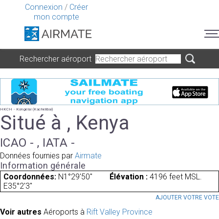
Connexion
/
Créer
mon compte
Rechercher aéroport
HKCH - Kongelai (Kachelibai)
Situé à , Kenya
ICAO - , IATA -
Données fournies par
Airmate
Information générale
Coordonnées:
N1°29'50"
Élévation :
4196 feet MSL.
E35°2'3"
AJOUTER VOTRE VOT
Voir autres
Aéroports à
Rift Valley Province