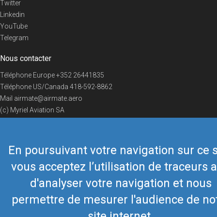
Twitter
Linkedin
YouTube
Telegram
Nous contacter
Téléphone Europe
+352 26441835
Téléphone US/Canada
418-592-8862
Mail
airmate@airmate.aero
(c) Myriel Aviation SA
En poursuivant votre navigation sur ce s
© 2019 Airmate -
Conditions d'utilisation
-
Vie privée
Back to top
vous acceptez l’utilisation de traceurs a
d'analyser votre navigation et nous
permettre de mesurer l'audience de no
site internet.