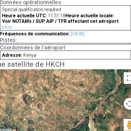
Données opérationnelles
Special qualification required
Heure actuelle UTC:
11:51:18
Heure actuelle locale:
Voir NOTAMs / SUP AIP / TFR affectant cet aéroport
[VIEW]
Fréquences de communication:
[VIEW]
Pistes:
Coordonnées de l'aéroport
Adresse:
Kenya
e satellite de HKCH